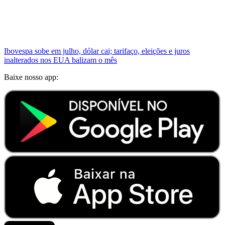
Ibovespa sobe em julho, dólar cai; tarifaço, eleições e juros
inalterados nos EUA balizam o mês
Baixe nosso app: