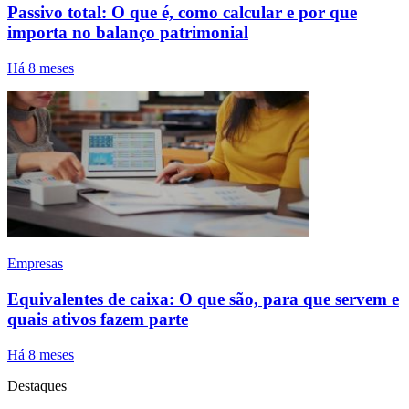
Passivo total: O que é, como calcular e por que
importa no balanço patrimonial
Há 8 meses
Empresas
Equivalentes de caixa: O que são, para que servem e
quais ativos fazem parte
Há 8 meses
Destaques