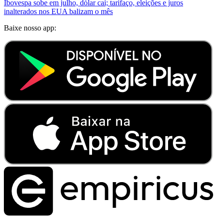
Ibovespa sobe em julho, dólar cai; tarifaço, eleições e juros
inalterados nos EUA balizam o mês
Baixe nosso app: