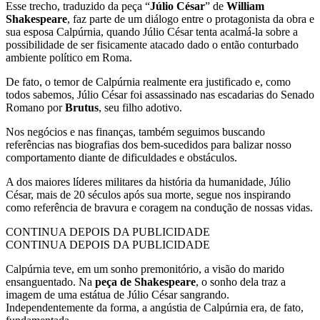
Esse trecho, traduzido da peça “
Júlio César
” de
William
Shakespeare
, faz parte de um diálogo entre o protagonista da obra e
sua esposa Calpúrnia, quando Júlio César tenta acalmá-la sobre a
possibilidade de ser fisicamente atacado dado o então conturbado
ambiente político em Roma.
De fato, o temor de Calpúrnia realmente era justificado e, como
todos sabemos, Júlio César foi assassinado nas escadarias do Senado
Romano por
Brutus
, seu filho adotivo.
Nos negócios e nas finanças, também seguimos buscando
referências nas biografias dos bem-sucedidos para balizar nosso
comportamento diante de dificuldades e obstáculos.
A dos maiores líderes militares da história da humanidade, Júlio
César, mais de 20 séculos após sua morte, segue nos inspirando
como referência de bravura e coragem na condução de nossas vidas.
CONTINUA DEPOIS DA PUBLICIDADE
CONTINUA DEPOIS DA PUBLICIDADE
Calpúrnia teve, em um sonho premonitório, a visão do marido
ensanguentado. Na
peça de Shakespeare
, o sonho dela traz a
imagem de uma estátua de Júlio César sangrando.
Independentemente da forma, a angústia de Calpúrnia era, de fato,