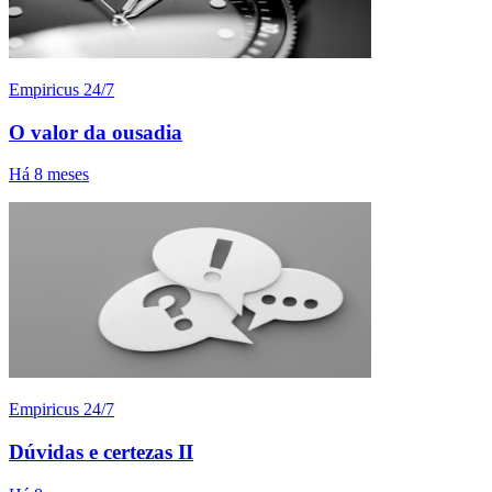
Empiricus 24/7
O valor da ousadia
Há 8 meses
Empiricus 24/7
Dúvidas e certezas II