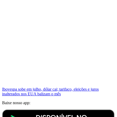
Ibovespa sobe em julho, dólar cai; tarifaço, eleições e juros
inalterados nos EUA balizam o mês
Baixe nosso app: