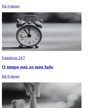
Há 9 meses
Empiricus 24/7
O tempo está ao meu lado
Há 9 meses