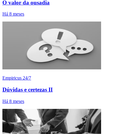
O valor da ousadia
Há 8 meses
Empiricus 24/7
Dúvidas e certezas II
Há 8 meses