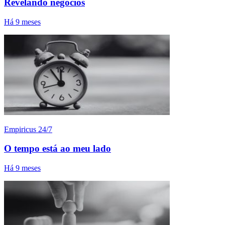
Revelando negócios
Há 9 meses
Empiricus 24/7
O tempo está ao meu lado
Há 9 meses