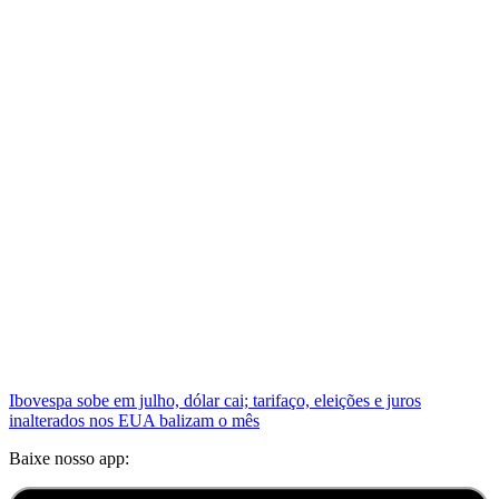
Ibovespa sobe em julho, dólar cai; tarifaço, eleições e juros
inalterados nos EUA balizam o mês
Baixe nosso app: