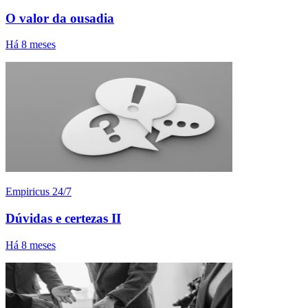
O valor da ousadia
Há 8 meses
Empiricus 24/7
Dúvidas e certezas II
Há 8 meses