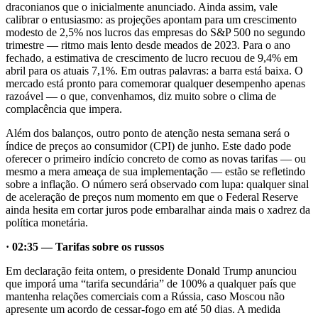
draconianos que o inicialmente anunciado. Ainda assim, vale
calibrar o entusiasmo: as projeções apontam para um crescimento
modesto de 2,5% nos lucros das empresas do S&P 500 no segundo
trimestre — ritmo mais lento desde meados de 2023. Para o ano
fechado, a estimativa de crescimento de lucro recuou de 9,4% em
abril para os atuais 7,1%. Em outras palavras: a barra está baixa. O
mercado está pronto para comemorar qualquer desempenho apenas
razoável — o que, convenhamos, diz muito sobre o clima de
complacência que impera.
Além dos balanços, outro ponto de atenção nesta semana será o
índice de preços ao consumidor (CPI) de junho. Este dado pode
oferecer o primeiro indício concreto de como as novas tarifas — ou
mesmo a mera ameaça de sua implementação — estão se refletindo
sobre a inflação. O número será observado com lupa: qualquer sinal
de aceleração de preços num momento em que o Federal Reserve
ainda hesita em cortar juros pode embaralhar ainda mais o xadrez da
política monetária.
· 02:35 — Tarifas sobre os russos
Em declaração feita ontem, o presidente Donald Trump anunciou
que imporá uma “tarifa secundária” de 100% a qualquer país que
mantenha relações comerciais com a Rússia, caso Moscou não
apresente um acordo de cessar-fogo em até 50 dias. A medida