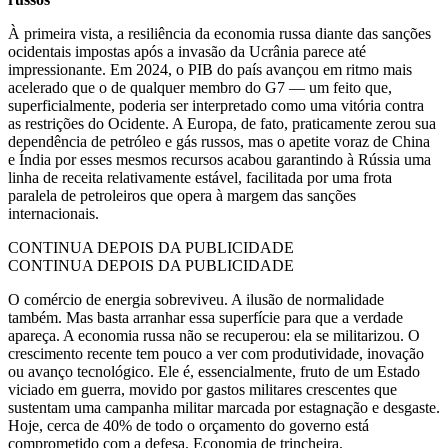
À primeira vista, a resiliência da economia russa diante das sanções
ocidentais impostas após a invasão da Ucrânia parece até
impressionante. Em 2024, o PIB do país avançou em ritmo mais
acelerado que o de qualquer membro do G7 — um feito que,
superficialmente, poderia ser interpretado como uma vitória contra
as restrições do Ocidente. A Europa, de fato, praticamente zerou sua
dependência de petróleo e gás russos, mas o apetite voraz de China
e Índia por esses mesmos recursos acabou garantindo à Rússia uma
linha de receita relativamente estável, facilitada por uma frota
paralela de petroleiros que opera à margem das sanções
internacionais.
CONTINUA DEPOIS DA PUBLICIDADE
CONTINUA DEPOIS DA PUBLICIDADE
O comércio de energia sobreviveu. A ilusão de normalidade
também. Mas basta arranhar essa superfície para que a verdade
apareça. A economia russa não se recuperou: ela se militarizou. O
crescimento recente tem pouco a ver com produtividade, inovação
ou avanço tecnológico. Ele é, essencialmente, fruto de um Estado
viciado em guerra, movido por gastos militares crescentes que
sustentam uma campanha militar marcada por estagnação e desgaste.
Hoje, cerca de 40% de todo o orçamento do governo está
comprometido com a defesa. Economia de trincheira.