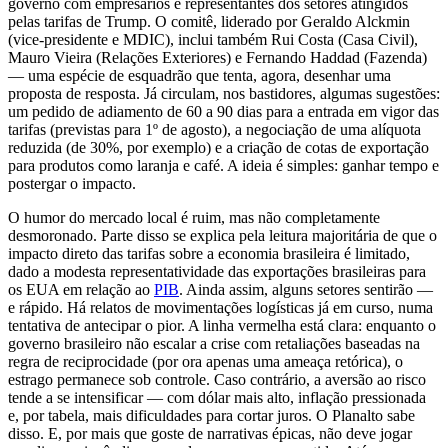
governo com empresários e representantes dos setores atingidos
pelas tarifas de Trump. O comitê, liderado por Geraldo Alckmin
(vice-presidente e MDIC), inclui também Rui Costa (Casa Civil),
Mauro Vieira (Relações Exteriores) e Fernando Haddad (Fazenda)
— uma espécie de esquadrão que tenta, agora, desenhar uma
proposta de resposta. Já circulam, nos bastidores, algumas sugestões:
um pedido de adiamento de 60 a 90 dias para a entrada em vigor das
tarifas (previstas para 1º de agosto), a negociação de uma alíquota
reduzida (de 30%, por exemplo) e a criação de cotas de exportação
para produtos como laranja e café. A ideia é simples: ganhar tempo e
postergar o impacto.
O humor do mercado local é ruim, mas não completamente
desmoronado. Parte disso se explica pela leitura majoritária de que o
impacto direto das tarifas sobre a economia brasileira é limitado,
dado a modesta representatividade das exportações brasileiras para
os EUA em relação ao
PIB
. Ainda assim, alguns setores sentirão —
e rápido. Há relatos de movimentações logísticas já em curso, numa
tentativa de antecipar o pior. A linha vermelha está clara: enquanto o
governo brasileiro não escalar a crise com retaliações baseadas na
regra de reciprocidade (por ora apenas uma ameaça retórica), o
estrago permanece sob controle. Caso contrário, a aversão ao risco
tende a se intensificar — com dólar mais alto, inflação pressionada
e, por tabela, mais dificuldades para cortar juros. O Planalto sabe
disso. E, por mais que goste de narrativas épicas, não deve jogar