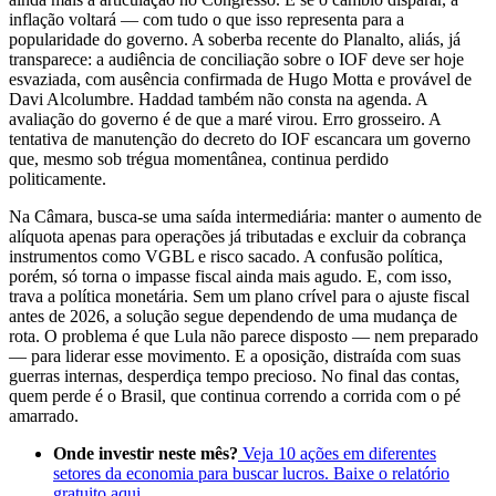
inflação voltará — com tudo o que isso representa para a
popularidade do governo. A soberba recente do Planalto, aliás, já
transparece: a audiência de conciliação sobre o IOF deve ser hoje
esvaziada, com ausência confirmada de Hugo Motta e provável de
Davi Alcolumbre. Haddad também não consta na agenda. A
avaliação do governo é de que a maré virou. Erro grosseiro. A
tentativa de manutenção do decreto do IOF escancara um governo
que, mesmo sob trégua momentânea, continua perdido
politicamente.
Na Câmara, busca-se uma saída intermediária: manter o aumento de
alíquota apenas para operações já tributadas e excluir da cobrança
instrumentos como VGBL e risco sacado. A confusão política,
porém, só torna o impasse fiscal ainda mais agudo. E, com isso,
trava a política monetária. Sem um plano crível para o ajuste fiscal
antes de 2026, a solução segue dependendo de uma mudança de
rota. O problema é que Lula não parece disposto — nem preparado
— para liderar esse movimento. E a oposição, distraída com suas
guerras internas, desperdiça tempo precioso. No final das contas,
quem perde é o Brasil, que continua correndo a corrida com o pé
amarrado.
Onde investir neste mês?
Veja 10 ações em diferentes
setores da economia para buscar lucros. Baixe o relatório
gratuito aqui.