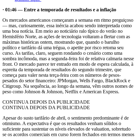
· 01:46 — Entre a temporada de resultados e a inflação
Os mercados americanos começaram a semana em ritmo preguiçoso
— mas, curiosamente, essa inércia acabou sendo interpretada como
uma boa notícia. Em meio ao noticiário ralo típico do verão no
Hemisfério Norte, as ações de tecnologia voltaram a flertar com as
máximas históricas ontem, mostrando que, quando o barulho
político e tarifário dá uma trégua, o apetite por risco retoma seu
curso. As tarifas, claro, seguem rondando o cenário como uma
sombra incômoda, mas a segunda-feira foi de relativa calmaria nesse
front. O mercado parece ter entrado em modo de espera calculada, à
espreita da temporada de resultados do segundo trimestre, que
começa para valer nesta terça-feira com os números de pesos-
pesados do setor financeiro: JPMorgan, Wells Fargo, BlackRock e
Citigroup. Na sequência, ao longo da semana, vêm outros nomes de
peso como Johnson & Johnson, Netflix e American Express.
CONTINUA DEPOIS DA PUBLICIDADE
CONTINUA DEPOIS DA PUBLICIDADE
Apesar do susto tarifário de abril, o sentimento predominante é de
otimismo. A expectativa é que os resultados venham sólidos o
suficiente para sustentar os níveis elevados de valuation, sobretudo
se os acordos comerciais em curso forem fechados em termos menos