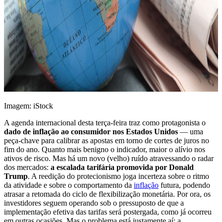
Imagem: iStock
A agenda internacional desta terça-feira traz como protagonista o
dado de inflação ao consumidor nos Estados Unidos
— uma
peça-chave para calibrar as apostas em torno de cortes de juros no
fim do ano. Quanto mais benigno o indicador, maior o alívio nos
ativos de risco. Mas há um novo (velho) ruído atravessando o radar
dos mercados:
a escalada tarifária promovida por Donald
Trump
. A reedição do protecionismo joga incerteza sobre o ritmo
da atividade e sobre o comportamento da
inflação
futura, podendo
atrasar a retomada do ciclo de flexibilização monetária. Por ora, os
investidores seguem operando sob o pressuposto de que a
implementação efetiva das tarifas será postergada, como já ocorreu
em outras ocasiões. Mas o problema está justamente aí: a