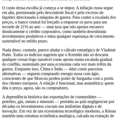
O custo dessa escolha já começa a se impor. A inflação russa segue
em alta, pressionada pelo descontrole fiscal e pelo excesso de
liquidez direcionada à máquina de guerra. Para conter a escalada dos
preços, o banco central foi forçado a empurrar os juros para um
recorde de 21% ao ano — uma taxa que não apenas encarece
drasticamente o crédito corporativo, como também desestimula
investimentos produtivos e mina qualquer esperança de crescimento
sustentável no médio prazo.
Nada disso, contudo, parece abalar o cálculo estratégico de Vladimir
Putin. Todos os indícios sugerem que o Kremlin não só descarta
qualquer cessar-fogo razoável como aposta numa escalada gradual
do conflito, sustentado por uma economia cada vez mais refém da
guerra. Enquanto isso, China e Índia — tidas como parceiras
alternativas — seguem comprando energia russa com ágio,
conscientes de que Moscou perdeu poder de barganha com a perda
dos clientes europeus. A relação é funcional, mas assimétrica: quem
dita o preço, agora, são os compradores.
A dependência histórica das exportações de commodities —
petróleo, gás, metais e minerais — permitiu ao país negligenciar por
décadas os investimentos cruciais nas indústrias digitais e de
inovação. Em vez de um ecossistema tecnológico moderno, a Rússia
mantém uma estrutura econômica analógica, calcada na extração de