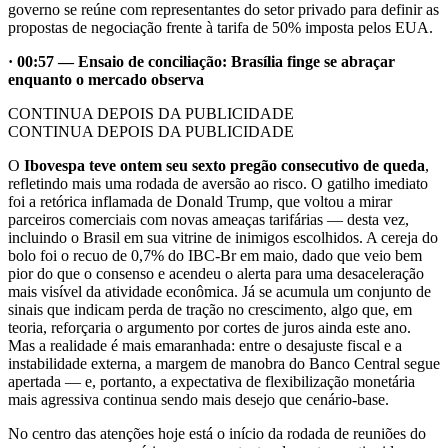
governo se reúne com representantes do setor privado para definir as
propostas de negociação frente à tarifa de 50% imposta pelos EUA.
· 00:57 — Ensaio de conciliação: Brasília finge se abraçar
enquanto o mercado observa
CONTINUA DEPOIS DA PUBLICIDADE
CONTINUA DEPOIS DA PUBLICIDADE
O
Ibovespa teve ontem seu sexto pregão consecutivo de queda
,
refletindo mais uma rodada de aversão ao risco. O gatilho imediato
foi a retórica inflamada de Donald Trump, que voltou a mirar
parceiros comerciais com novas ameaças tarifárias — desta vez,
incluindo o Brasil em sua vitrine de inimigos escolhidos. A cereja do
bolo foi o recuo de 0,7% do IBC-Br em maio, dado que veio bem
pior do que o consenso e acendeu o alerta para uma desaceleração
mais visível da atividade econômica. Já se acumula um conjunto de
sinais que indicam perda de tração no crescimento, algo que, em
teoria, reforçaria o argumento por cortes de juros ainda este ano.
Mas a realidade é mais emaranhada: entre o desajuste fiscal e a
instabilidade externa, a margem de manobra do Banco Central segue
apertada — e, portanto, a expectativa de flexibilização monetária
mais agressiva continua sendo mais desejo que cenário-base.
No centro das atenções hoje está o início da rodada de reuniões do