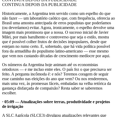
CONTINUA DEPOIS DA PUBLICIDADE
Historicamente, a Argentina tem servido como um espelho do que
não fazer — um laboratório caótico que, com frequência, oferecia ao
Brasil uma amostra antecipada de erros populistas que poderíamos
(ou deveríamos) evitar. Agora, ironicamente, o espelho devolve uma
imagem mais promissora que a nossa. O sucesso inicial de Javier
Milei, por mais barulhento e controverso que seja o estilo, mostra
que é possível colher frutos de decisões impopulares, desde que
estejam no rumo certo. E, sobretudo, que há vida política possível
fora da armadilha do populismo latino-americano — esse mesmo
que vem nos custando décadas de crescimento medíocre por aqui.
Os números da Argentina hoje animam até os economistas
ortodoxos — e me incluo entre eles. O país fez o que precisava ser
feito. A pergunta incômoda é: e nós? Teremos coragem de seguir
esse caminho nas eleições do ano que vem? Ou nos renderemos,
mais uma vez, às promessas fáceis, embaladas na velha retórica da
gastança disfarçada de compaixão? Resta saber se saberemos
escolher.
· 05:09 — Atualizações sobre terras, produtividade e projetos
de irrigação
A SLC Agrícola (SLCE3) divulgou atualizações relevantes que