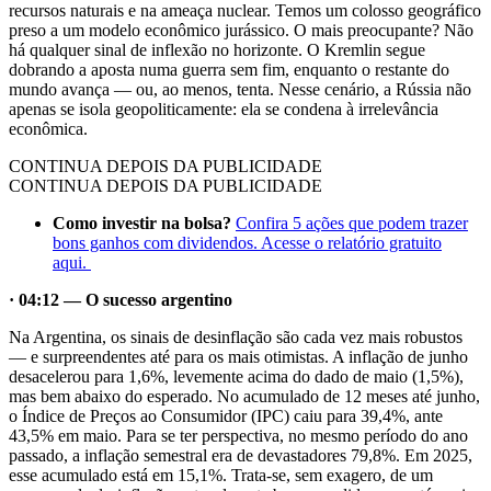
recursos naturais e na ameaça nuclear. Temos um colosso geográfico
preso a um modelo econômico jurássico. O mais preocupante? Não
há qualquer sinal de inflexão no horizonte. O Kremlin segue
dobrando a aposta numa guerra sem fim, enquanto o restante do
mundo avança — ou, ao menos, tenta. Nesse cenário, a Rússia não
apenas se isola geopoliticamente: ela se condena à irrelevância
econômica.
CONTINUA DEPOIS DA PUBLICIDADE
CONTINUA DEPOIS DA PUBLICIDADE
Como investir na bolsa?
Confira 5 ações que podem trazer
bons ganhos com dividendos. Acesse o relatório gratuito
aqui.
· 04:12 — O sucesso argentino
Na Argentina, os sinais de desinflação são cada vez mais robustos
— e surpreendentes até para os mais otimistas. A inflação de junho
desacelerou para 1,6%, levemente acima do dado de maio (1,5%),
mas bem abaixo do esperado. No acumulado de 12 meses até junho,
o Índice de Preços ao Consumidor (IPC) caiu para 39,4%, ante
43,5% em maio. Para se ter perspectiva, no mesmo período do ano
passado, a inflação semestral era de devastadores 79,8%. Em 2025,
esse acumulado está em 15,1%. Trata-se, sem exagero, de um