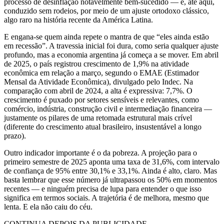
processo de desinflação notavelmente bem-sucedido — e, até aqui,
conduzido sem rodeios, por meio de um ajuste ortodoxo clássico,
algo raro na história recente da América Latina.
E engana-se quem ainda repete o mantra de que “eles ainda estão
em recessão”. A travessia inicial foi dura, como seria qualquer ajuste
profundo, mas a economia argentina já começa a se mover. Em abril
de 2025, o país registrou crescimento de 1,9% na atividade
econômica em relação a março, segundo o EMAE (Estimador
Mensal da Atividade Econômica), divulgado pelo Indec. Na
comparação com abril de 2024, a alta é expressiva: 7,7%. O
crescimento é puxado por setores sensíveis e relevantes, como
comércio, indústria, construção civil e intermediação financeira —
justamente os pilares de uma retomada estrutural mais crível
(diferente do crescimento atual brasileiro, insustentável a longo
prazo).
Outro indicador importante é o da pobreza. A projeção para o
primeiro semestre de 2025 aponta uma taxa de 31,6%, com intervalo
de confiança de 95% entre 30,1% e 33,1%. Ainda é alto, claro. Mas
basta lembrar que esse número já ultrapassou os 50% em momentos
recentes — e ninguém precisa de lupa para entender o que isso
significa em termos sociais. A trajetória é de melhora, mesmo que
lenta. E ela não caiu do céu.
CONTINUA DEPOIS DA PUBLICIDADE