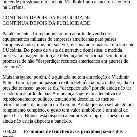
pretende pressionar diretamente Vladimir Putin a encerrar a guerra
na Ucrânia.
CONTINUA DEPOIS DA PUBLICIDADE
CONTINUA DEPOIS DA PUBLICIDADE
Paralelamente, Trump anunciou um acordo de venda de
equipamentos militares de empresas americanas para países
europeus aliados, que, por sua vez, destinarão o material diretamente
à Ucrânia. Do ponto de vista da narrativa doméstica, a medida
preserva a imagem de força e liderança internacional, sem ferir a
promessa de não “desperdiçar recursos americanos em guerras de
terceiros”.
Mais intrigante, porém, é a guinada no tom em relação a Vladimir
Putin. Trump, que no passado exibiu deferência pouco disfarçada ao
presidente russo, agora se diz “decepcionado” por ele ainda não ter
selado um acordo de paz. A mudança sugere uma tentativa de
reposicionamento político, tentando se descolar, ao menos
retoricamente, da imagem do Kremlin. Ainda que não se trate de um
rompimento completo, o gesto tem valor simbólico: é um sinal de
que a Casa Branca está disposta a endurecer o jogo — mesmo que
ainda não esteja disposta a bancá-lo.
· 03:23 — Economia de trincheira: os próximos passos dos
russos