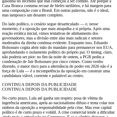
gasolina no incêndio que mal começou a ser contido. Até porque a
Casa Branca costuma recuar de blefes tarifários, e há margem para
uma composição com o Brasil. Em outras palavras, não é o ideal,
mas tampouco um desastre completo.
Do lado político, o cenário segue desarticulado — e, nesse
momento, é a oposição que mais atrapalha a si própria. Após uma
reação errática inicial, vimos tentativas de alinhamento dos
governadores, mas a divisão entre alas mais radicais e setores
moderados da direita continua evidente. Enquanto isso, Eduardo
Bolsonaro cogita abrir mão do mandato para permanecer nos EUA,
aprofundando o isolamento político do próprio pai. O timing, claro,
não poderia ser pior: no fim da noite de ontem, a PGR pediu a
condenação de Jair Bolsonaro por cinco crimes. Como venho
dizendo, o maior risco para a alternância de poder em 2026 não é a
força de Lula — é a incompetência da oposição em construir uma
candidatura viável, coerente e palatável ao centro.
CONTINUA DEPOIS DA PUBLICIDADE
CONTINUA DEPOIS DA PUBLICIDADE
No curto prazo, Lula até ganha um respiro: posa de vítima da
ingerência americana, apela ao nacionalismo difuso e tenta colar nos
ombros da oposição a responsabilidade pela crise. Mas esse capital
político é de curto prazo e volátil. A crise comercial tende a dificultar
ainda mais a articulação no Congresso. E se o câmbio disparar, a