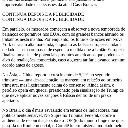
imprevisibilidade das decisões da atual Casa Branca.
CONTINUA DEPOIS DA PUBLICIDADE
CONTINUA DEPOIS DA PUBLICIDADE
Em paralelo, os mercados começam a absorver a nova temporada de
balanços corporativos nos EUA, com os grandes bancos abrindo os
trabalhos nesta manhã. Por enquanto, os futuros de ações em Nova
York ensaiam alta moderada, enquanto as bolsas europeias andam
de lado — em compasso de espera, à medida que a União Europeia
finaliza uma lista de potenciais produtos americanos que podem ser
alvo de retaliações comerciais, caso a guerra tarifária avance sem um
acordo antes de agosto.
Na Ásia, a China reportou crescimento de 5,2% no segundo
trimestre — uma desaceleração na margem em relação ao primeiro
trimestre, mas ligeiramente acima do consenso. Ainda assim, o
petróleo opera em queda, pressionado pela sinalização de Trump de
que deve aplicar novas sanções à Rússia dentro de um prazo
apertado.
No Brasil, o dia é mais esvaziado em termos de indicadores, mas
politicamente sensível. No Supremo Tribunal Federal, ocorre a
audiência de reconciliação sobre o IOF (todo mundo finge que quer
paz). Já no front comercial, o Comitê interministerial montado pelo