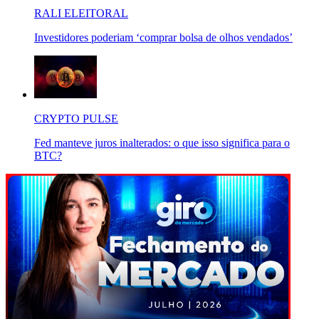
RALI ELEITORAL
Investidores poderiam ‘comprar bolsa de olhos vendados’
CRYPTO PULSE
Fed manteve juros inalterados: o que isso significa para o
BTC?