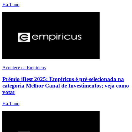
Há 1 ano
Acontece na Empiricus
Prêmio iBest 2025: Empiricus é pré-selecionada na
categoria Melhor Canal de Investimentos; veja como
votar
Há 1 ano