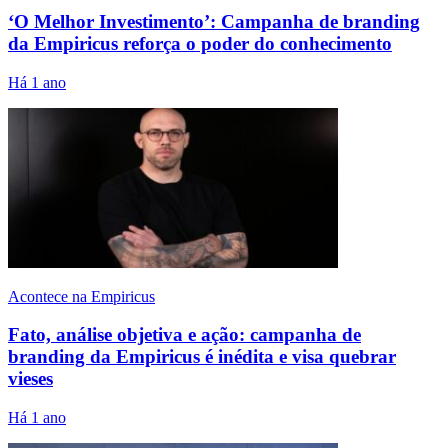
‘O Melhor Investimento’: Campanha de branding
da Empiricus reforça o poder do conhecimento
Há 1 ano
Acontece na Empiricus
Fato, análise objetiva e ação: campanha de
branding da Empiricus é inédita e visa quebrar
vieses
Há 1 ano