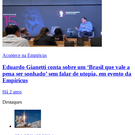
Acontece na Empiricus
Eduardo Gianetti conta sobre um ‘Brasil que vale a
pena ser sonhado’ sem falar de utopia, em evento da
Empiricus
Há 2 anos
Destaques