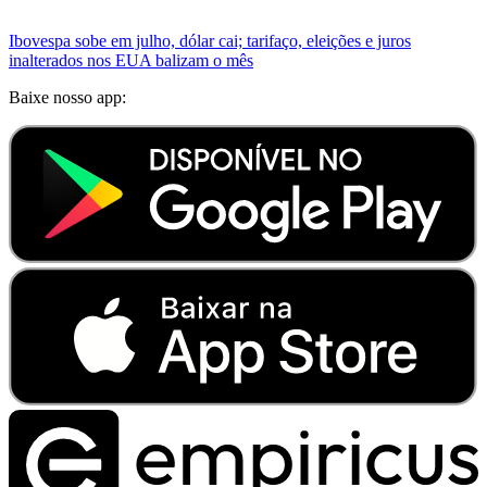
Ibovespa sobe em julho, dólar cai; tarifaço, eleições e juros
inalterados nos EUA balizam o mês
Baixe nosso app: