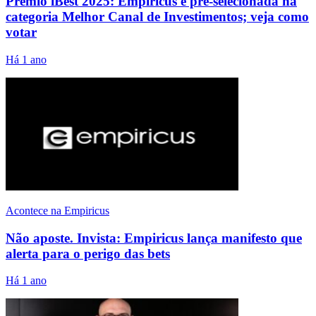
Prêmio iBest 2025: Empiricus é pré-selecionada na
categoria Melhor Canal de Investimentos; veja como
votar
Há 1 ano
Acontece na Empiricus
Não aposte. Invista: Empiricus lança manifesto que
alerta para o perigo das bets
Há 1 ano