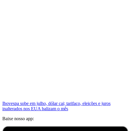
Ibovespa sobe em julho, dólar cai; tarifaço, eleições e juros
inalterados nos EUA balizam o mês
Baixe nosso app: