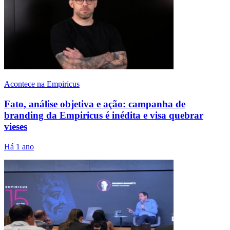
Acontece na Empiricus
Fato, análise objetiva e ação: campanha de
branding da Empiricus é inédita e visa quebrar
vieses
Há 1 ano