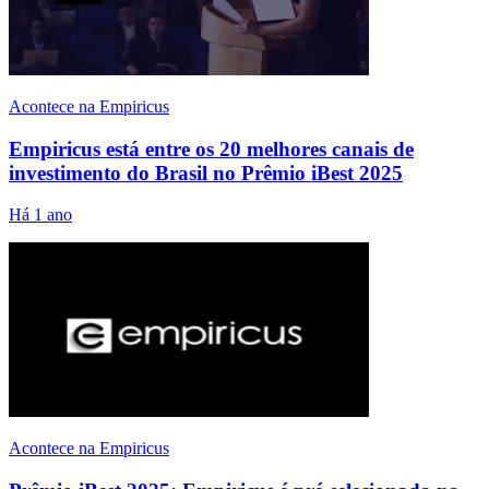
Acontece na Empiricus
Empiricus está entre os 20 melhores canais de
investimento do Brasil no Prêmio iBest 2025
Há 1 ano
Acontece na Empiricus