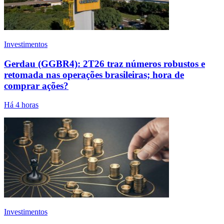
Investimentos
Gerdau (GGBR4): 2T26 traz números robustos e
retomada nas operações brasileiras; hora de
comprar ações?
Há 4 horas
Investimentos