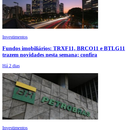
Investimentos
Fundos imobiliários: TRXF11, BRCO11 e BTLG11
trazem novidades nesta semana; confira
Há 2 dias
Investimentos