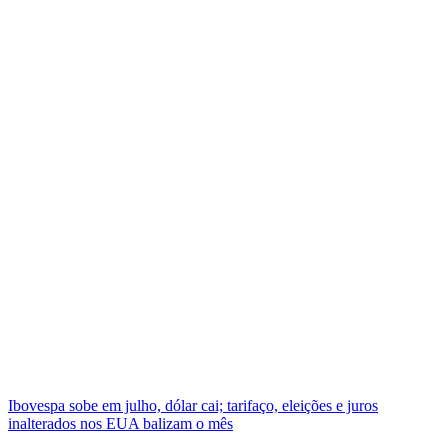
Ibovespa sobe em julho, dólar cai; tarifaço, eleições e juros
inalterados nos EUA balizam o mês