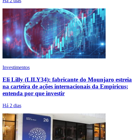
Há 2 dias
Investimentos
Eli Lilly (LILY34): fabricante do Mounjaro estreia
na carteira de ações internacionais da Empiricus;
entenda por que investir
Há 2 dias