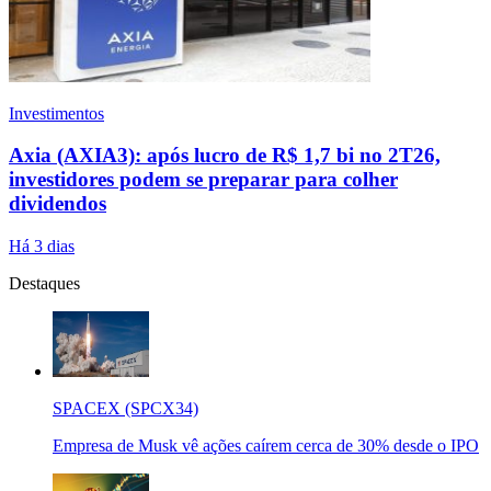
Investimentos
Axia (AXIA3): após lucro de R$ 1,7 bi no 2T26,
investidores podem se preparar para colher
dividendos
Há 3 dias
Destaques
SPACEX (SPCX34)
Empresa de Musk vê ações caírem cerca de 30% desde o IPO