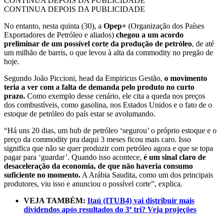
CONTINUA DEPOIS DA PUBLICIDADE
CONTINUA DEPOIS DA PUBLICIDADE
No entanto, nesta quinta (30), a
Opep+
(Organização dos Países
Exportadores de Petróleo e aliados)
chegou a um acordo
preliminar de um possível corte da produção de petróleo
, de até
um milhão de barris, o que levou à alta da commodity no pregão de
hoje.
Segundo João Piccioni, head da Empiricus Gestão,
o movimento
teria a ver com a falta de demanda pelo produto no curto
prazo.
Como exemplo desse cenário, ele cita a queda nos preços
dos combustíveis, como gasolina, nos Estados Unidos e o fato de o
estoque de petróleo do país estar se avolumando.
“Há uns 20 dias, um hub de petróleo ‘segurou’ o próprio estoque e o
preço da commodity pra daqui 3 meses ficou mais caro. Isso
significa que não se quer produzir com petróleo agora e que se topa
pagar para ‘guardar’. Quando isso acontece,
é um sinal claro de
desaceleração da economia, de que não haveria consumo
suficiente no momento.
A Arábia Saudita, como um dos principais
produtores, viu isso e anunciou o possível corte”, explica.
VEJA TAMBÉM:
Itaú (ITUB4) vai distribuir mais
dividendos após resultados do 3º tri? Veja projeções