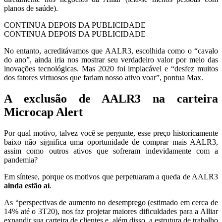
planos de saúde).
CONTINUA DEPOIS DA PUBLICIDADE
CONTINUA DEPOIS DA PUBLICIDADE
No entanto, acreditávamos que AALR3, escolhida como o “cavalo
do ano”, ainda iria nos mostrar seu verdadeiro valor por meio das
inovações tecnológicas. Mas 2020 foi implacável e “desfez muitos
dos fatores virtuosos que fariam nosso ativo voar”, pontua Max.
A exclusão de AALR3 na carteira
Microcap Alert
Por qual motivo, talvez você se pergunte, esse preço historicamente
baixo não significa uma oportunidade de comprar mais AALR3,
assim como outros ativos que sofreram indevidamente com a
pandemia?
Em síntese, porque os motivos que perpetuaram a queda de AALR3
ainda estão aí
.
As “perspectivas de aumento no desemprego (estimado em cerca de
14% até o 3T20), nos faz projetar maiores dificuldades para a Alliar
expandir sua carteira de clientes e, além disso, a estrutura de trabalho