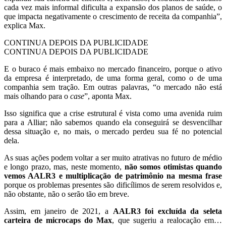
cada vez mais informal dificulta a expansão dos planos de saúde, o
que impacta negativamente o crescimento de receita da companhia”,
explica Max.
CONTINUA DEPOIS DA PUBLICIDADE
CONTINUA DEPOIS DA PUBLICIDADE
E o buraco é mais embaixo no mercado financeiro, porque o ativo
da empresa é interpretado, de uma forma geral, como o de uma
companhia sem tração. Em outras palavras, “o mercado não está
mais olhando para o
case
”, aponta Max.
Isso significa que a crise estrutural é vista como uma avenida ruim
para a Alliar; não sabemos quando ela conseguirá se desvencilhar
dessa situação e, no mais, o mercado perdeu sua fé no potencial
dela.
As suas ações podem voltar a ser muito atrativas no futuro de médio
e longo prazo, mas, neste momento,
não somos otimistas quando
vemos AALR3 e multiplicação de patrimônio na mesma frase
porque os problemas presentes são dificílimos de serem resolvidos e,
não obstante, não o serão tão em breve.
Assim, em janeiro de 2021, a
AALR3 foi excluída da seleta
carteira de microcaps do Max
, que sugeriu a realocação em…