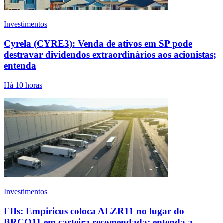
Investimentos
Cyrela (CYRE3): Venda de ativos em SP pode
destravar dividendos extraordinários aos acionistas;
entenda
Há 10 horas
Investimentos
FIIs: Empiricus coloca ALZR11 no lugar do
BRCO11 em carteira recomendada; entenda a