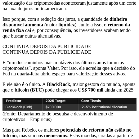
valorização das criptomoedas aconteceram justamente após um corte
na taxa de juros norte-americana.
Isso porque, com a redução dos juros, a quantidade de
dinheiro
disponível aumenta
(maior
liquidez
). Junto a isso, o
retorno da
renda fixa cai
e, por consequência, os investidores acabam tendo
que buscar outras alternativas.
CONTINUA DEPOIS DA PUBLICIDADE
CONTINUA DEPOIS DA PUBLICIDADE
E “um dos caminhos mais rentáveis dos últimos anos foram as
criptomoedas”, aponta Valter. Por isso, ele acredita que a decisão do
Fed na quarta-feira abriu espaço para valorização desses ativos.
E ele não é o único. A
BlackRock
, maior gestora do mundo, aponta
que o
bitcoin (BTC)
pode chegar aos
US$ 700 mil
ainda em 2025.
(Fonte: Departamento de pesquisa e desenvolvimento de
criptoativos – Empiricus)
Mas para Rebelo, os maiores
potenciais de retorno não estão no
bitcoin
, mas sim nas
memecoins
. Estas moedas, criadas a partir de