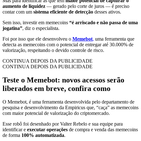
Mas para identificar as que têm
maior potencial de capturar o
aumento de liquidez
— gerado pelo corte de juros — é preciso
contar com um
sistema eficiente de detecção
desses ativos.
Sem isso, investir em memecoins
“é arriscado e não passa de uma
jogatina”
, diz o especialista.
Foi por isso que ele desenvolveu o
Memebot
,
uma ferramenta que
detecta as memecoins com o potencial de entregar até 30.000% de
valorização, respeitando o devido controle de risco.
CONTINUA DEPOIS DA PUBLICIDADE
CONTINUA DEPOIS DA PUBLICIDADE
Teste o Memebot: novos acessos serão
liberados em breve, confira como
O Memebot, é uma ferramenta desenvolvida pelo departamento de
pesquisa e desenvolvimento da Empiricus que, “caça” as memecoins
com maior potencial de valorização do criptomercado.
Esse robô foi desenhado por Valter Rebelo e sua equipe para
identificar e
executar operações
de compra e venda das memecoins
de forma
100% automatizada
.