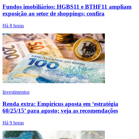
Fundos imobiliários: HGBS11 e BTHF11 ampliam
exposição ao setor de shoppings; confira
Há 8 horas
Investimentos
Renda extra: Empiricus aposta em ‘estratégia
60/25/15’ para agosto; veja as recomendações
Há 9 horas