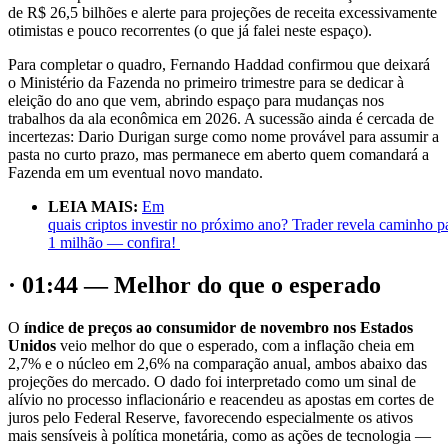
de R$ 26,5 bilhões e alerte para projeções de receita excessivamente
otimistas e pouco recorrentes (o que já falei neste espaço).
Para completar o quadro, Fernando Haddad confirmou que deixará
o Ministério da Fazenda no primeiro trimestre para se dedicar à
eleição do ano que vem, abrindo espaço para mudanças nos
trabalhos da ala econômica em 2026. A sucessão ainda é cercada de
incertezas: Dario Durigan surge como nome provável para assumir a
pasta no curto prazo, mas permanece em aberto quem comandará a
Fazenda em um eventual novo mandato.
LEIA MAIS:
Em
quais criptos investir no próximo ano? Trader revela caminho p
1 milhão — confira!
· 01:44 — Melhor do que o esperado
O
índice de preços ao consumidor de novembro nos Estados
Unidos
veio melhor do que o esperado, com a inflação cheia em
2,7% e o núcleo em 2,6% na comparação anual, ambos abaixo das
projeções do mercado. O dado foi interpretado como um sinal de
alívio no processo inflacionário e reacendeu as apostas em cortes de
juros pelo Federal Reserve, favorecendo especialmente os ativos
mais sensíveis à política monetária, como as ações de tecnologia —