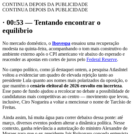
CONTINUA DEPOIS DA PUBLICIDADE
CONTINUA DEPOIS DA PUBLICIDADE
· 00:53 — Tentando encontrar o
equilíbrio
No mercado doméstico, o
Ibovespa
ensaiou uma recuperação
modesta na quinta-feira, acompanhando o tom mais construtivo do
ambiente externo após o CPI americano vir abaixo do esperado e
reacender as apostas em cortes de juros pelo
Federal Reserve
.
No campo político, como já destaquei ontem, a pesquisa AtlasIntel
voltou a evidenciar um quadro de elevada rejeição tanto ao
presidente Lula quanto aos nomes mais polarizados da oposição, o
que mantém o
cenário eleitoral de 2026 envolto em incerteza
.
Esse pano de fundo ajudou a recolocar no debate a possibilidade de
candidaturas mais competitivas ao centro — movimento que levou,
inclusive, Ciro Nogueira a voltar a mencionar o nome de Tarcísio de
Freitas.
Ainda assim, há muita água para correr debaixo dessa ponte: até
março, diversos eventos podem alterar a dinâmica política. Nesse
contexto, ganha relevância a autorização do ministro Alexandre de
Moraes para que o ex-presidente Jair Bolsonaro conceda entrevista