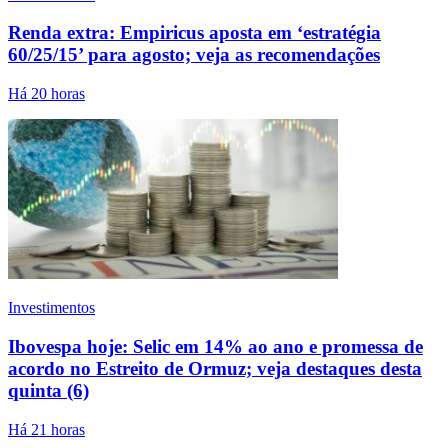
Renda extra: Empiricus aposta em ‘estratégia
60/25/15’ para agosto; veja as recomendações
Há 20 horas
Investimentos
Ibovespa hoje: Selic em 14% ao ano e promessa de
acordo no Estreito de Ormuz; veja destaques desta
quinta (6)
Há 21 horas