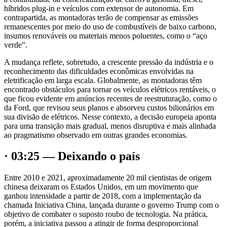
híbridos plug-in e veículos com extensor de autonomia. Em
contrapartida, as montadoras terão de compensar as emissões
remanescentes por meio do uso de combustíveis de baixo carbono,
insumos renováveis ou materiais menos poluentes, como o “aço
verde”.
A mudança reflete, sobretudo, a crescente pressão da indústria e o
reconhecimento das dificuldades econômicas envolvidas na
eletrificação em larga escala. Globalmente, as montadoras têm
encontrado obstáculos para tornar os veículos elétricos rentáveis, o
que ficou evidente em anúncios recentes de reestruturação, como o
da Ford, que revisou seus planos e absorveu custos bilionários em
sua divisão de elétricos. Nesse contexto, a decisão europeia aponta
para uma transição mais gradual, menos disruptiva e mais alinhada
ao pragmatismo observado em outras grandes economias.
· 03:25 — Deixando o país
Entre 2010 e 2021, aproximadamente 20 mil cientistas de origem
chinesa deixaram os Estados Unidos, em um movimento que
ganhou intensidade a partir de 2018, com a implementação da
chamada Iniciativa China, lançada durante o governo Trump com o
objetivo de combater o suposto roubo de tecnologia. Na prática,
porém, a iniciativa passou a atingir de forma desproporcional