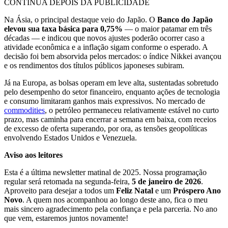
CONTINUA DEPOIS DA PUBLICIDADE
Na Ásia, o principal destaque veio do Japão. O
Banco do Japão
elevou sua taxa básica para 0,75%
— o maior patamar em três
décadas — e indicou que novos ajustes poderão ocorrer caso a
atividade econômica e a inflação sigam conforme o esperado. A
decisão foi bem absorvida pelos mercados: o índice Nikkei avançou
e os rendimentos dos títulos públicos japoneses subiram.
Já na Europa, as bolsas operam em leve alta, sustentadas sobretudo
pelo desempenho do setor financeiro, enquanto ações de tecnologia
e consumo limitaram ganhos mais expressivos. No mercado de
commodities
, o petróleo permaneceu relativamente estável no curto
prazo, mas caminha para encerrar a semana em baixa, com receios
de excesso de oferta superando, por ora, as tensões geopolíticas
envolvendo Estados Unidos e Venezuela.
Aviso aos leitores
Esta é a última newsletter matinal de 2025. Nossa programação
regular será retomada na segunda-feira,
5 de janeiro de 2026
.
Aproveito para desejar a todos um
Feliz Natal
e um
Próspero Ano
Novo
. A quem nos acompanhou ao longo deste ano, fica o meu
mais sincero agradecimento pela confiança e pela parceria. No ano
que vem, estaremos juntos novamente!