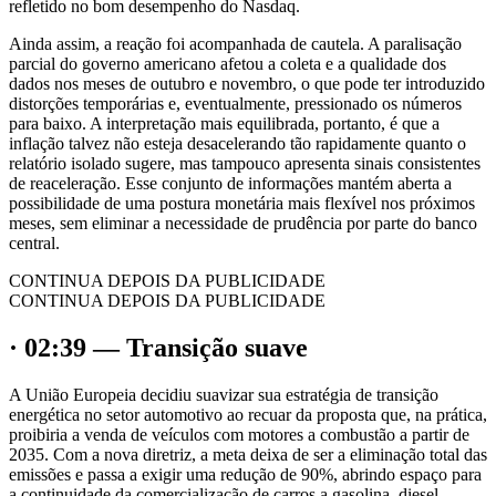
refletido no bom desempenho do Nasdaq.
Ainda assim, a reação foi acompanhada de cautela. A paralisação
parcial do governo americano afetou a coleta e a qualidade dos
dados nos meses de outubro e novembro, o que pode ter introduzido
distorções temporárias e, eventualmente, pressionado os números
para baixo. A interpretação mais equilibrada, portanto, é que a
inflação talvez não esteja desacelerando tão rapidamente quanto o
relatório isolado sugere, mas tampouco apresenta sinais consistentes
de reaceleração. Esse conjunto de informações mantém aberta a
possibilidade de uma postura monetária mais flexível nos próximos
meses, sem eliminar a necessidade de prudência por parte do banco
central.
CONTINUA DEPOIS DA PUBLICIDADE
CONTINUA DEPOIS DA PUBLICIDADE
· 02:39 — Transição suave
A União Europeia decidiu suavizar sua estratégia de transição
energética no setor automotivo ao recuar da proposta que, na prática,
proibiria a venda de veículos com motores a combustão a partir de
2035. Com a nova diretriz, a meta deixa de ser a eliminação total das
emissões e passa a exigir uma redução de 90%, abrindo espaço para
a continuidade da comercialização de carros a gasolina, diesel,