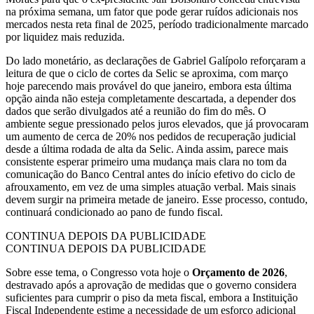
na próxima semana, um fator que pode gerar ruídos adicionais nos
mercados nesta reta final de 2025, período tradicionalmente marcado
por liquidez mais reduzida.
Do lado monetário, as declarações de Gabriel Galípolo reforçaram a
leitura de que o ciclo de cortes da Selic se aproxima, com março
hoje parecendo mais provável do que janeiro, embora esta última
opção ainda não esteja completamente descartada, a depender dos
dados que serão divulgados até a reunião do fim do mês. O
ambiente segue pressionado pelos juros elevados, que já provocaram
um aumento de cerca de 20% nos pedidos de recuperação judicial
desde a última rodada de alta da Selic. Ainda assim, parece mais
consistente esperar primeiro uma mudança mais clara no tom da
comunicação do Banco Central antes do início efetivo do ciclo de
afrouxamento, em vez de uma simples atuação verbal. Mais sinais
devem surgir na primeira metade de janeiro. Esse processo, contudo,
continuará condicionado ao pano de fundo fiscal.
CONTINUA DEPOIS DA PUBLICIDADE
CONTINUA DEPOIS DA PUBLICIDADE
Sobre esse tema, o Congresso vota hoje o
Orçamento de 2026
,
destravado após a aprovação de medidas que o governo considera
suficientes para cumprir o piso da meta fiscal, embora a Instituição
Fiscal Independente estime a necessidade de um esforço adicional