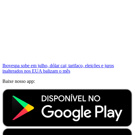
Ibovespa sobe em julho, dólar cai; tarifaço, eleições e juros
inalterados nos EUA balizam o mês
Baixe nosso app: