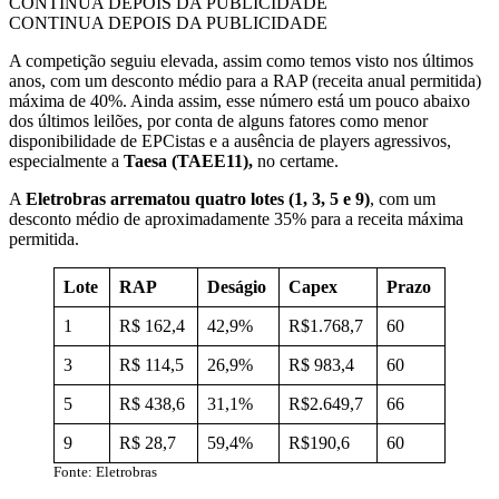
CONTINUA DEPOIS DA PUBLICIDADE
CONTINUA DEPOIS DA PUBLICIDADE
A competição seguiu elevada, assim como temos visto nos últimos
anos, com um desconto médio para a RAP (receita anual permitida)
máxima de 40%. Ainda assim, esse número está um pouco abaixo
dos últimos leilões, por conta de alguns fatores como menor
disponibilidade de EPCistas e a ausência de players agressivos,
especialmente a
Taesa
(TAEE11),
no certame.
A
Eletrobras arrematou quatro lotes (1, 3, 5 e 9)
, com um
desconto médio de aproximadamente 35% para a receita máxima
permitida.
Lote
RAP
Deságio
Capex
Prazo
1
R$ 162,4
42,9%
R$1.768,7
60
3
R$ 114,5
26,9%
R$ 983,4
60
5
R$ 438,6
31,1%
R$2.649,7
66
9
R$ 28,7
59,4%
R$190,6
60
Fonte: Eletrobras