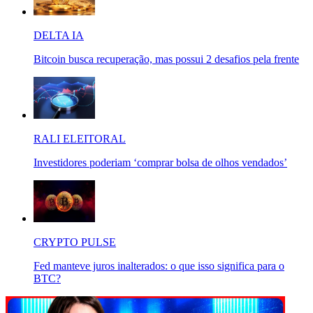
DELTA IA
Bitcoin busca recuperação, mas possui 2 desafios pela frente
RALI ELEITORAL
Investidores poderiam ‘comprar bolsa de olhos vendados’
CRYPTO PULSE
Fed manteve juros inalterados: o que isso significa para o
BTC?