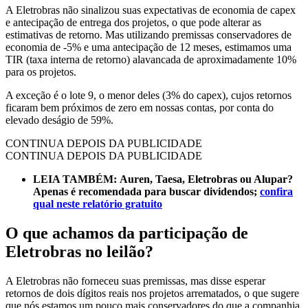
A Eletrobras não sinalizou suas expectativas de economia de capex
e antecipação de entrega dos projetos, o que pode alterar as
estimativas de retorno. Mas utilizando premissas conservadores de
economia de -5% e uma antecipação de 12 meses, estimamos uma
TIR (taxa interna de retorno) alavancada de aproximadamente 10%
para os projetos.
A exceção é o lote 9, o menor deles (3% do capex), cujos retornos
ficaram bem próximos de zero em nossas contas, por conta do
elevado deságio de 59%.
CONTINUA DEPOIS DA PUBLICIDADE
CONTINUA DEPOIS DA PUBLICIDADE
LEIA TAMBÉM:
Auren, Taesa, Eletrobras ou Alupar?
Apenas é recomendada para buscar dividendos;
confira
qual neste relatório gratuito
O que achamos da participação de
Eletrobras no leilão?
A Eletrobras não forneceu suas premissas, mas disse esperar
retornos de dois dígitos reais nos projetos arrematados, o que sugere
que nós estamos um pouco mais conservadores do que a companhia