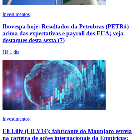
Investimentos
Ibovespa hoje: Resultados da Petrobras (PETR4)
acima das expectativas e payroll dos EUA; veja
destaques desta sexta (7)
Há 1 dia
Investimentos
Eli Lilly (LILY34): fabricante do Mounjaro estreia
na carteira de ações internacionais da Empiricus;