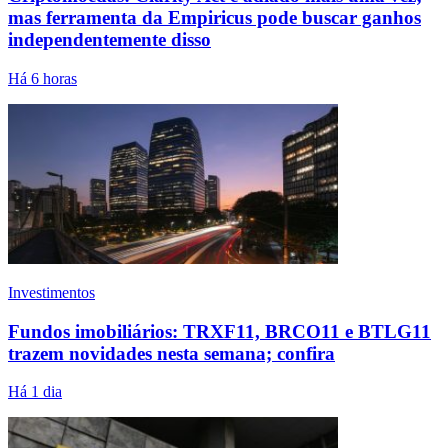
mas ferramenta da Empiricus pode buscar ganhos
independentemente disso
Há 6 horas
Investimentos
Fundos imobiliários: TRXF11, BRCO11 e BTLG11
trazem novidades nesta semana; confira
Há 1 dia