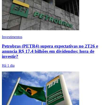
Investimentos
Petrobras (PETR4) supera expectativas no 2T26 e
anuncia R$ 17,4 bilhões em dividendos; hora de
investir?
Há 1 dia