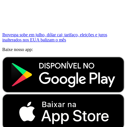
Ibovespa sobe em julho, dólar cai; tarifaço, eleições e juros
inalterados nos EUA balizam o mês
Baixe nosso app: