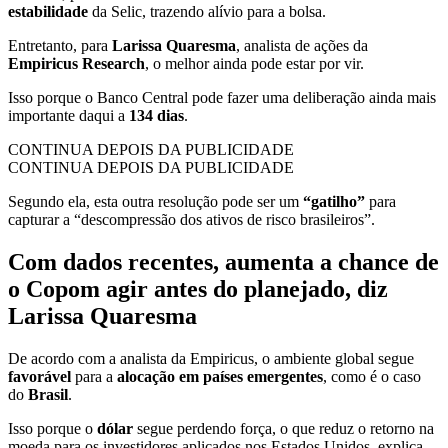
estabilidade
da Selic, trazendo alívio para a bolsa.
Entretanto, para
Larissa Quaresma
, analista de ações da
Empiricus Research
, o melhor ainda pode estar por vir.
Isso porque o Banco Central pode fazer uma deliberação ainda mais
importante daqui a
134 dias
.
CONTINUA DEPOIS DA PUBLICIDADE
CONTINUA DEPOIS DA PUBLICIDADE
Segundo ela, esta outra resolução pode ser um
“gatilho”
para
capturar a “descompressão dos ativos de risco brasileiros”.
Com dados recentes, aumenta a chance de
o Copom agir antes do planejado, diz
Larissa Quaresma
De acordo com a analista da Empiricus, o ambiente global segue
favorável
para a
alocação em países emergentes
, como é o caso
do
Brasil
.
Isso porque o
dólar
segue perdendo força, o que reduz o retorno na
moeda para os investidores aplicados nos Estados Unidos, explica.