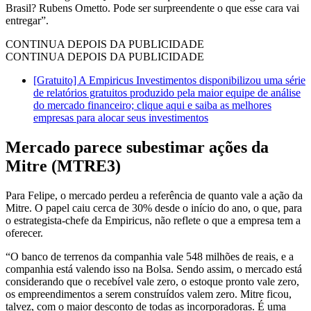
Brasil? Rubens Ometto. Pode ser surpreendente o que esse cara vai
entregar”.
CONTINUA DEPOIS DA PUBLICIDADE
CONTINUA DEPOIS DA PUBLICIDADE
[Gratuito] A Empiricus Investimentos disponibilizou uma série
de relatórios gratuitos produzido pela maior equipe de análise
do mercado financeiro; clique aqui e saiba as melhores
empresas para alocar seus investimentos
Mercado parece subestimar ações da
Mitre (MTRE3)
Para Felipe, o mercado perdeu a referência de quanto vale a ação da
Mitre. O papel caiu cerca de 30% desde o início do ano, o que, para
o estrategista-chefe da Empiricus, não reflete o que a empresa tem a
oferecer.
“O banco de terrenos da companhia vale 548 milhões de reais, e a
companhia está valendo isso na Bolsa. Sendo assim, o mercado está
considerando que o recebível vale zero, o estoque pronto vale zero,
os empreendimentos a serem construídos valem zero. Mitre ficou,
talvez, com o maior desconto de todas as incorporadoras. É uma