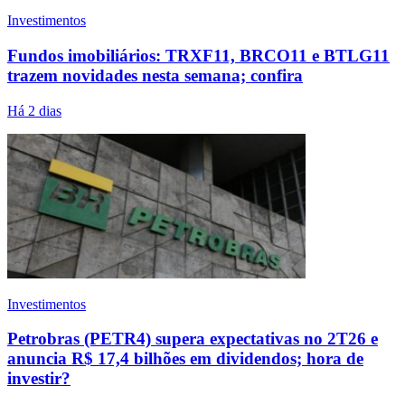
Investimentos
Fundos imobiliários: TRXF11, BRCO11 e BTLG11
trazem novidades nesta semana; confira
Há 2 dias
Investimentos
Petrobras (PETR4) supera expectativas no 2T26 e
anuncia R$ 17,4 bilhões em dividendos; hora de
investir?