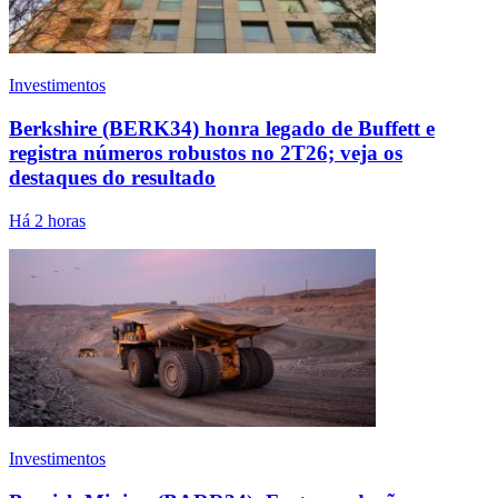
Investimentos
Berkshire (BERK34) honra legado de Buffett e
registra números robustos no 2T26; veja os
destaques do resultado
Há 2 horas
Investimentos