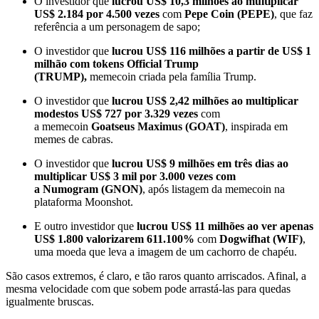
O investidor que
lucrou US$ 10,3 milhões ao multiplicar
US$ 2.184 por 4.500 vezes
com
Pepe Coin (PEPE)
, que faz
referência a um personagem de sapo;
O investidor que
lucrou
US$ 116 milhões a partir de US$ 1
milhão com tokens Official Trump
(TRUMP),
memecoin criada pela família Trump.
O investidor que
lucrou US$ 2,42 milhões ao multiplicar
modestos US$ 727 por 3.329 vezes
com
a memecoin
Goatseus Maximus (GOAT)
, inspirada em
memes de cabras.
O investidor que
lucrou US$ 9 milhões em três dias ao
multiplicar US$ 3 mil por 3.000 vezes com
a Numogram (GNON)
, após listagem da memecoin na
plataforma Moonshot.
E outro investidor que
lucrou US$ 11 milhões ao ver apenas
US$ 1.800 valorizarem 611.100%
com
Dogwifhat (WIF)
,
uma moeda que leva a imagem de um cachorro de chapéu.
São casos extremos, é claro, e tão raros quanto arriscados. Afinal, a
mesma velocidade com que sobem pode arrastá-las para quedas
igualmente bruscas.