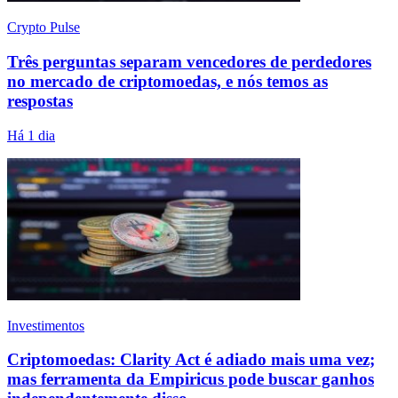
Crypto Pulse
Três perguntas separam vencedores de perdedores
no mercado de criptomoedas, e nós temos as
respostas
Há 1 dia
Investimentos
Criptomoedas: Clarity Act é adiado mais uma vez;
mas ferramenta da Empiricus pode buscar ganhos