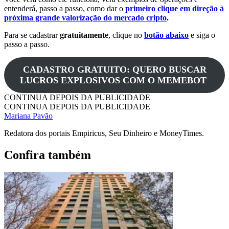
entenderá, passo a passo, como dar o
primeiro clique em direção à
próxima grande valorização do mercado cripto
.
Para se cadastrar
gratuitamente
, clique no
botão abaixo
e siga o
passo a passo.
CADASTRO GRATUITO: QUERO BUSCAR
LUCROS EXPLOSIVOS COM O MEMEBOT
CONTINUA DEPOIS DA PUBLICIDADE
CONTINUA DEPOIS DA PUBLICIDADE
Mariana Pavão
Redatora dos portais Empiricus, Seu Dinheiro e MoneyTimes.
Confira também