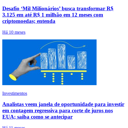
Desafio ‘Mil Milionários’ busca transformar R$
3.125 em até R$ 1 milhão em 12 meses com
criptomoedas; entenda
Há 10 meses
Investimentos
Analistas veem janela de oportunidade para investir
em contagem regressiva para corte de juros nos
EUA; saiba como se antecipar
Há 11 meses