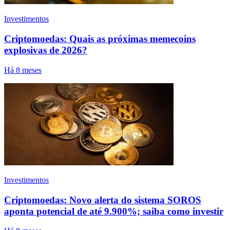
Investimentos
Criptomoedas: Quais as próximas memecoins
explosivas de 2026?
Há 8 meses
Investimentos
Criptomoedas: Novo alerta do sistema SOROS
aponta potencial de até 9.900%; saiba como investir