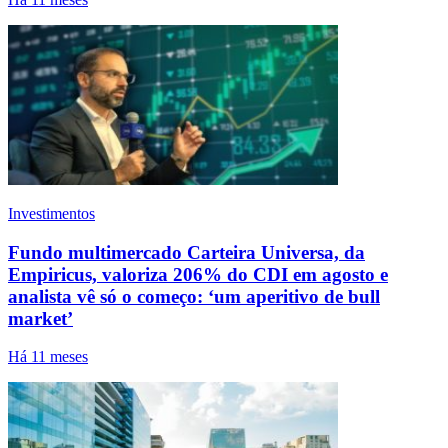
Investimentos
Fundo multimercado Carteira Universa, da
Empiricus, valoriza 206% do CDI em agosto e
analista vê só o começo: ‘um aperitivo de bull
market’
Há 11 meses