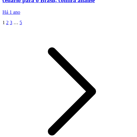
cenário para o Brasil; confira análise
Há 1 ano
1
2
3
…
5