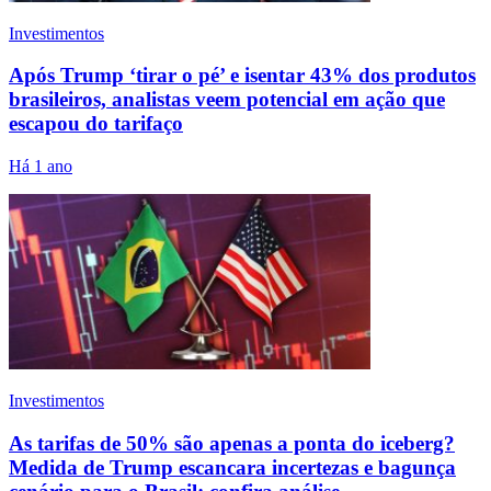
Investimentos
Após Trump ‘tirar o pé’ e isentar 43% dos produtos
brasileiros, analistas veem potencial em ação que
escapou do tarifaço
Há 1 ano
Investimentos
As tarifas de 50% são apenas a ponta do iceberg?
Medida de Trump escancara incertezas e bagunça