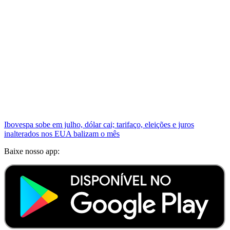
Ibovespa sobe em julho, dólar cai; tarifaço, eleições e juros
inalterados nos EUA balizam o mês
Baixe nosso app: