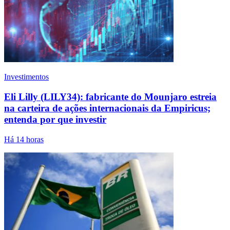
Investimentos
Eli Lilly (LILY34): fabricante do Mounjaro estreia
na carteira de ações internacionais da Empiricus;
entenda por que investir
Há 14 horas