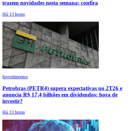
trazem novidades nesta semana; confira
Há 13 horas
Investimentos
Petrobras (PETR4) supera expectativas no 2T26 e
anuncia R$ 17,4 bilhões em dividendos; hora de
investir?
Há 13 horas