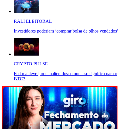
RALI ELEITORAL
Investidores poderiam ‘comprar bolsa de olhos vendados’
CRYPTO PULSE
Fed manteve juros inalterados: o que isso significa para o
BTC?