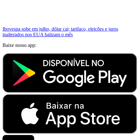
Ibovespa sobe em julho, dólar cai; tarifaço, eleições e juros
inalterados nos EUA balizam o mês
Baixe nosso app: