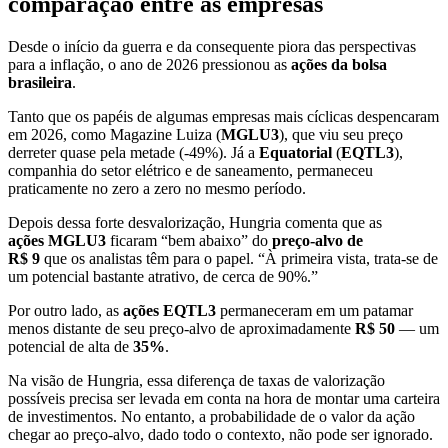
comparação entre as empresas
Desde o início da guerra e da consequente piora das perspectivas
para a inflação, o ano de 2026 pressionou as
ações da bolsa
brasileira
.
Tanto que os papéis de algumas empresas mais cíclicas despencaram
em 2026, como Magazine Luiza (
MGLU3
), que viu seu preço
derreter quase pela metade (-49%). Já a
Equatorial
(
EQTL3
),
companhia do setor elétrico e de saneamento, permaneceu
praticamente no zero a zero no mesmo período.
Depois dessa forte desvalorização, Hungria comenta que as
ações MGLU3
ficaram “bem abaixo” do
preço-alvo de
R$ 9
que os analistas têm para o papel. “À primeira vista, trata-se de
um potencial bastante atrativo, de cerca de 90%.”
Por outro lado, as
ações EQTL3
permaneceram em um patamar
menos distante de seu preço-alvo de aproximadamente
R$ 50
— um
potencial de alta de
35%
.
Na visão de Hungria, essa diferença de taxas de valorização
possíveis precisa ser levada em conta na hora de montar uma carteira
de investimentos. No entanto, a probabilidade de o valor da ação
chegar ao preço-alvo, dado todo o contexto, não pode ser ignorado.