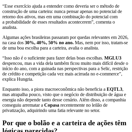
“Esse exercício ajuda a entender como deveria ser o método de
construção de uma carteira: nunca pensar apenas no potencial de
retorno dos ativos, mas em uma combinação do potencial com
a probabilidade de esses resultados acontecerem”, comenta o
analista.
Algumas ações brasileiras passaram por quedas relevantes em 2026,
na casa dos
30%, 40%, 50% no ano.
Mas, nem por isso, tratam-se
de uma boa escolha para a carteira, avalia o analista.
“Isso não é o suficiente para fazer delas boas escolhas.
MGLU3
despencou, mas a vida dela também ficou muito mais difícil desde o
início do ano, com a guinada nas perspectivas para a Selic, restrição
de crédito e competição cada vez mais acirrada no e-commerce”,
explica Hungria.
Enquanto isso, a piora macroeconômica não beneficia a
EQTL3
,
mas atrapalha pouco, visto que o negócio de distribuição de água e
energia não depende tanto desse cenário. Além disso, a companhia
conseguiu arrematar a
Copasa
recentemente no leilão de
privatização, adquirindo uma fatia relevante no setor.
Por que o bolão e a carteira de ações têm
lógicas parecidas?