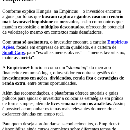
Conforme explica Hungria, na Empiricus+, o investidor encontra
alguns portfólios que
buscam capturar ganhos caso um cenário
mais favorável impulsione os mercados,
assim como outros que
mantêm exposição a
múltiplos descontados
, oferecendo potencial
de valorização mesmo em contextos mais desafiadores.
Com
uma só assinatura
, o investidor encontra a carteira
Empiricus
Ações
, focada em empresas de muita qualidade, e a carteira de
Small Caps
, para “escolhas menos óbvias” — “menos favoritismo,
maior assimetria”.
A
Empiricus+
funciona como um “
streaming
” do mercado
financeiro: em um só lugar, o investidor encontra sugestões de
investimentos em ações, dividendos, renda fixa e estratégias de
renda extra
, entre outras oportunidades.
Além das recomendações, a plataforma oferece tutoriais e guias
práticos para ajudar o investidor a colocar as estratégias em prática
de forma simples, além de
lives semanais com os analistas
. Assim,
é possível acompanhar os temas mais relevantes do mercado e
esclarecer dúvidas em tempo real.
Para quem deseja aprofundar seus conhecimentos, o Empiricus+
disponibiliza ainda cursos completos sobre diferentes temas de