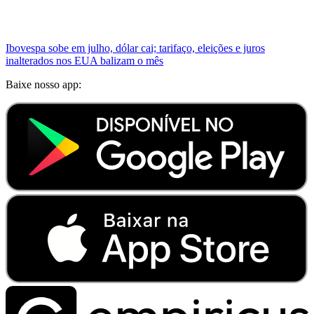
Ibovespa sobe em julho, dólar cai; tarifaço, eleições e juros
inalterados nos EUA balizam o mês
Baixe nosso app: