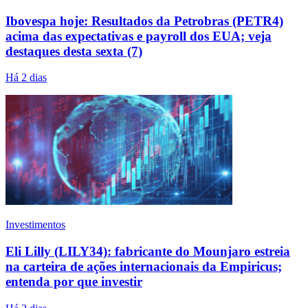
Ibovespa hoje: Resultados da Petrobras (PETR4)
acima das expectativas e payroll dos EUA; veja
destaques desta sexta (7)
Há 2 dias
Investimentos
Eli Lilly (LILY34): fabricante do Mounjaro estreia
na carteira de ações internacionais da Empiricus;
entenda por que investir