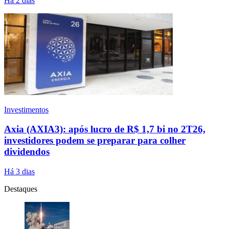
Há 2 dias
Investimentos
Axia (AXIA3): após lucro de R$ 1,7 bi no 2T26,
investidores podem se preparar para colher
dividendos
Há 3 dias
Destaques