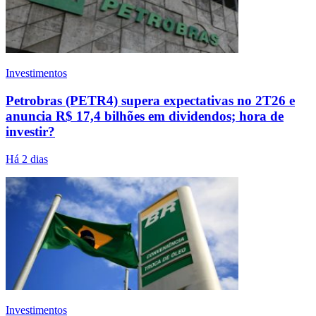
Investimentos
Petrobras (PETR4) supera expectativas no 2T26 e
anuncia R$ 17,4 bilhões em dividendos; hora de
investir?
Há 2 dias
Investimentos