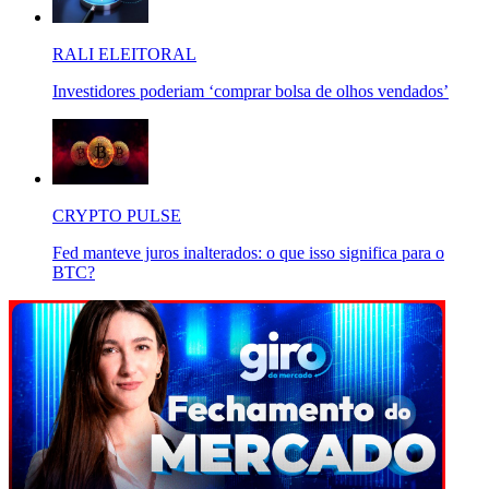
RALI ELEITORAL
Investidores poderiam ‘comprar bolsa de olhos vendados’
CRYPTO PULSE
Fed manteve juros inalterados: o que isso significa para o
BTC?