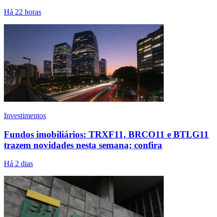
Há 22 horas
Investimentos
Fundos imobiliários: TRXF11, BRCO11 e BTLG11
trazem novidades nesta semana; confira
Há 2 dias