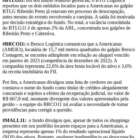
#BTLG11:
em seu último relatório gerencial, o BTG Logística
reportou que os dois módulos locados para a Americanas no galpão
BTLG Ribeirão Preto já estavam em processo de desocupação,
antes mesmo do evento envolvendo a varejista. A saída foi motivada
por decisão estratégica do fundo. No total, a vacância consolidada
do BTLG11 é de apenas 2% da ABL, concentrada nos galpões de
Ribeirão Preto e Cabreúva.
#BRCO11:
o Bresco Logística comunicou que a Americanas
(AMER3), locatária de 15,7 mil metros quadrados do galpão Bresco
Contagem, se encontra adimplente em relação ao aluguel vencido
em janeiro de 2023 (competência de dezembro de 2022). A
companhia representa 22,6% da área bruta locável do ativo e 3,6%
da receita imobiliária do FII.
Por fim, a Americanas divulgou uma lista de credores no qual
constava o nome do fundo como titular de créditos alegadamente
concursais e sujeitos a efeitos da recuperação judicial, no valor de
R$ 667,8 mil, montante divergente dos valores apresentados pela
gestão – a equipe do BRCO11 irá avaliar a necessidade de tomar
providências para corrigir a questão.
#MALL11:
o fundo divulgou que, apesar de todos os shoppings
presentes em seu portfólio locarem espaços para a Americanas, a
empresa representa apenas 1% do resultado operacional líquido
(NOI) dos ativos. Portanto, qualquer inadimplência ou desocupação