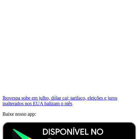
Ibovespa sobe em julho, dólar cai; tarifaço, eleições e juros
inalterados nos EUA balizam o mês
Baixe nosso app: