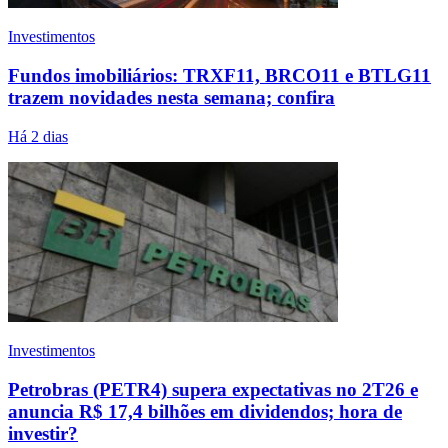
Investimentos
Fundos imobiliários: TRXF11, BRCO11 e BTLG11
trazem novidades nesta semana; confira
Há 2 dias
Investimentos
Petrobras (PETR4) supera expectativas no 2T26 e
anuncia R$ 17,4 bilhões em dividendos; hora de
investir?