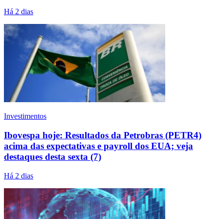
Há 2 dias
Investimentos
Ibovespa hoje: Resultados da Petrobras (PETR4)
acima das expectativas e payroll dos EUA; veja
destaques desta sexta (7)
Há 2 dias