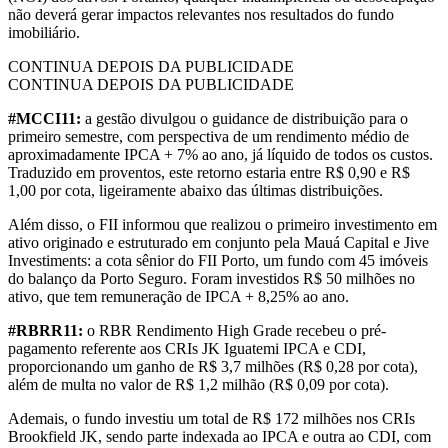
não deverá gerar impactos relevantes nos resultados do fundo
imobiliário.
CONTINUA DEPOIS DA PUBLICIDADE
CONTINUA DEPOIS DA PUBLICIDADE
#MCCI11:
a gestão divulgou o guidance de distribuição para o
primeiro semestre, com perspectiva de um rendimento médio de
aproximadamente IPCA + 7% ao ano, já líquido de todos os custos.
Traduzido em proventos, este retorno estaria entre R$ 0,90 e R$
1,00 por cota, ligeiramente abaixo das últimas distribuições.
Além disso, o FII informou que realizou o primeiro investimento em
ativo originado e estruturado em conjunto pela Mauá Capital e Jive
Investiments: a cota sênior do FII Porto, um fundo com 45 imóveis
do balanço da Porto Seguro. Foram investidos R$ 50 milhões no
ativo, que tem remuneração de IPCA + 8,25% ao ano.
#RBRR11:
o RBR Rendimento High Grade recebeu o pré-
pagamento referente aos CRIs JK Iguatemi IPCA e CDI,
proporcionando um ganho de R$ 3,7 milhões (R$ 0,28 por cota),
além de multa no valor de R$ 1,2 milhão (R$ 0,09 por cota).
Ademais, o fundo investiu um total de R$ 172 milhões nos CRIs
Brookfield JK, sendo parte indexada ao IPCA e outra ao CDI, com