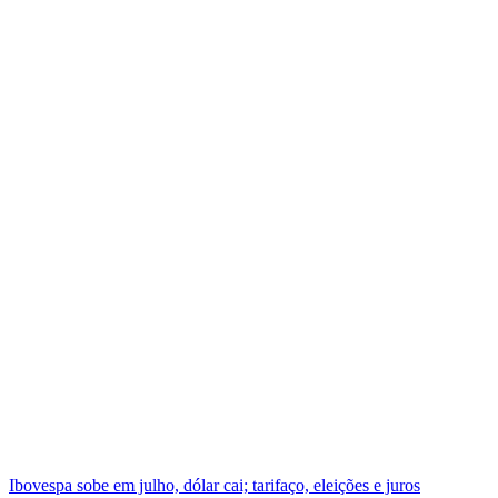
Ibovespa sobe em julho, dólar cai; tarifaço, eleições e juros