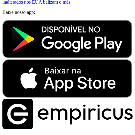
inalterados nos EUA balizam o mês
Baixe nosso app: