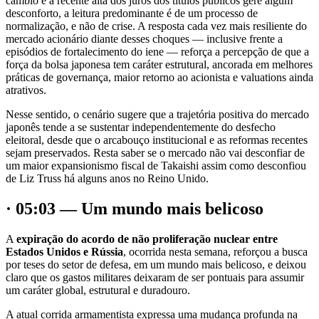
câmbio e a recente alta dos juros dos títulos públicos gere algum
desconforto, a leitura predominante é de um processo de
normalização, e não de crise. A resposta cada vez mais resiliente do
mercado acionário diante desses choques — inclusive frente a
episódios de fortalecimento do iene — reforça a percepção de que a
força da bolsa japonesa tem caráter estrutural, ancorada em melhores
práticas de governança, maior retorno ao acionista e valuations ainda
atrativos.
Nesse sentido, o cenário sugere que a trajetória positiva do mercado
japonês tende a se sustentar independentemente do desfecho
eleitoral, desde que o arcabouço institucional e as reformas recentes
sejam preservados. Resta saber se o mercado não vai desconfiar de
um maior expansionismo fiscal de Takaishi assim como desconfiou
de Liz Truss há alguns anos no Reino Unido.
· 05:03 — Um mundo mais belicoso
A
expiração do acordo de não proliferação nuclear entre
Estados Unidos e Rússia
, ocorrida nesta semana, reforçou a busca
por teses do setor de defesa, em um mundo mais belicoso, e deixou
claro que os gastos militares deixaram de ser pontuais para assumir
um caráter global, estrutural e duradouro.
A atual corrida armamentista expressa uma mudança profunda na