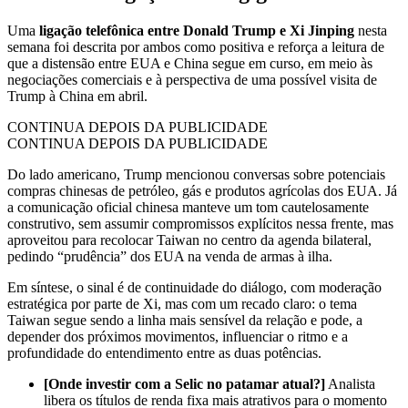
Uma
ligação telefônica entre Donald Trump e Xi Jinping
nesta
semana foi descrita por ambos como positiva e reforça a leitura de
que a distensão entre EUA e China segue em curso, em meio às
negociações comerciais e à perspectiva de uma possível visita de
Trump à China em abril.
CONTINUA DEPOIS DA PUBLICIDADE
CONTINUA DEPOIS DA PUBLICIDADE
Do lado americano, Trump mencionou conversas sobre potenciais
compras chinesas de petróleo, gás e produtos agrícolas dos EUA. Já
a comunicação oficial chinesa manteve um tom cautelosamente
construtivo, sem assumir compromissos explícitos nessa frente, mas
aproveitou para recolocar Taiwan no centro da agenda bilateral,
pedindo “prudência” dos EUA na venda de armas à ilha.
Em síntese, o sinal é de continuidade do diálogo, com moderação
estratégica por parte de Xi, mas com um recado claro: o tema
Taiwan segue sendo a linha mais sensível da relação e pode, a
depender dos próximos movimentos, influenciar o ritmo e a
profundidade do entendimento entre as duas potências.
[Onde investir com a Selic no patamar atual?]
Analista
libera os títulos de renda fixa mais atrativos para o momento