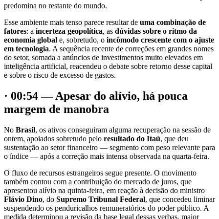
predomina no restante do mundo.
Esse ambiente mais tenso parece resultar de
uma combinação de
fatores
: a
incerteza geopolítica
, as
dúvidas sobre o ritmo da
economia global
e, sobretudo, o
incômodo crescente com o ajuste
em tecnologia
. A sequência recente de correções em grandes nomes
do setor, somada a anúncios de investimentos muito elevados em
inteligência artificial, reacendeu o debate sobre retorno desse capital
e sobre o risco de excesso de gastos.
· 00:54 — Apesar do alívio, há pouca
margem de manobra
No
Brasil
, os ativos conseguiram alguma recuperação na sessão de
ontem, apoiados sobretudo pelo
resultado do Itaú
, que deu
sustentação ao setor financeiro — segmento com peso relevante para
o índice — após a correção mais intensa observada na quarta-feira.
O fluxo de recursos estrangeiros segue presente. O movimento
também contou com a contribuição do mercado de juros, que
apresentou alívio na quinta-feira, em reação à decisão do ministro
Flávio Dino
, do
Supremo Tribunal Federal
, que concedeu liminar
suspendendo os penduricalhos remuneratórios do poder público. A
medida determinou a revisão da base legal dessas verbas, maior