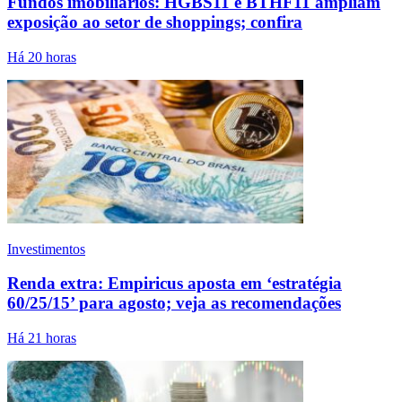
Fundos imobiliários: HGBS11 e BTHF11 ampliam
exposição ao setor de shoppings; confira
Há 20 horas
Investimentos
Renda extra: Empiricus aposta em ‘estratégia
60/25/15’ para agosto; veja as recomendações
Há 21 horas