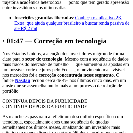
trajetória acadêmica heterodoxa — ponto que tem gerado apreensão
entre investidores nos últimos dias.
Inscrições gratuitas liberadas
:
Conheça o aplicativo 2K
Extra, que ajuda qualquer brasileiro a buscar renda passiva de
até R$ 2 mil
· 01:47 — Correção em tecnologia
Nos Estados Unidos, a atenção dos investidores migrou de forma
clara para o
setor de tecnologia
. Mesmo com a sequência de dados
mais fracos do mercado de trabalho — que aumentou as apostas em
um possível corte de juros pelo Fed —, o movimento mais visível
nos mercados foi a
correção concentrada nesse segmento
. O
índice
Nasdaq
recuou cerca de 4% nos últimos cinco dias, em um
ajuste que se assemelha muito mais a um processo de rotação de
portfólio.
CONTINUA DEPOIS DA PUBLICIDADE
CONTINUA DEPOIS DA PUBLICIDADE
As manchetes passaram a refletir um desconforto específico com
tecnologia, especialmente após uma sequência de quedas
semelhantes nos últimos meses, sinalizando um investidor mais
criterioso e menos disposto a pagar múltiplos elevados apenas pela