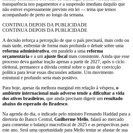
transparência nos pagamentos e a suspensão imediata daquilo que
não estiver expressamente previsto em lei — tema que temos
acompanhado de perto ao longo da semana.
CONTINUA DEPOIS DA PUBLICIDADE
CONTINUA DEPOIS DA PUBLICIDADE
A decisão reforça a percepção de que o país precisará, mais cedo ou
mais tarde, enfrentar de forma mais profunda o debate sobre uma
reforma administrativa
, em paralelo a uma
reforma
orçamentária
e a um
ajuste fiscal
mais consistente. Ainda que esse
processo deva ganhar tração apenas a partir de 2027, após o ciclo
eleitoral, permanece a dúvida central sobre o grau de convicção
política para levar essas discussões adiante. Um movimento
estrutural e profundo seria mais positivo.
Para hoje, apesar da melhora marginal em relação à véspera,
o
ambiente internacional mais adverso tende a dificultar a vida
dos ativos brasileiros
, que ainda precisam digerir um
resultado
abaixo do esperado do Bradesco
.
Na agenda do dia, o indicado pelo ministro Fernando Haddad para a
diretoria do Banco Central,
Guilherme Mello
, falará ao mercado
para comentar o balanço macrofiscal de 2025 e as perspectivas para
este ano. Será uma oportunidade para Mello tentar se afastar de sua