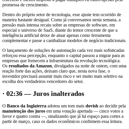
promessa de crescimento.
Dentro do próprio setor de tecnologia, esse ajuste tem ocorrido de
maneira bastante desigual. Como já conversamos nesta semana, a
pressão mais intensa recaiu sobre as empresas de software, em
especial o universo de SaaS, diante do temor crescente de que a
inteligência artificial deixe de atuar apenas como ferramenta
complementar e passe a canibalizar modelos de negócio tradicionais.
O lançamento de soluções de automação cada vez mais sofisticadas
reforçou essa percepção, enquanto o capital passou a migrar para as
empresas que fornecem a infraestrutura da revolução tecnológica.
Os
resultados da Amazon
, divulgados na noite de ontem, com uma
reação forte das ações, deixam claro que, nesta nova fase, o
investidor precisará assumir mais risco e ser muito mais seletivo na
escolha dos verdadeiros vencedores do setor.
· 02:36 — Juros inalterados
O
Banco da Inglaterra
adotou um tom mais
dovish
ao decidir pela
manutenção dos juros
em uma votação apertada — cinco votos a
favor e quatro contra —, sinalizando que já há espaço para cortes a
partir de março, caso os dados econômicos confirmem essa leitura.