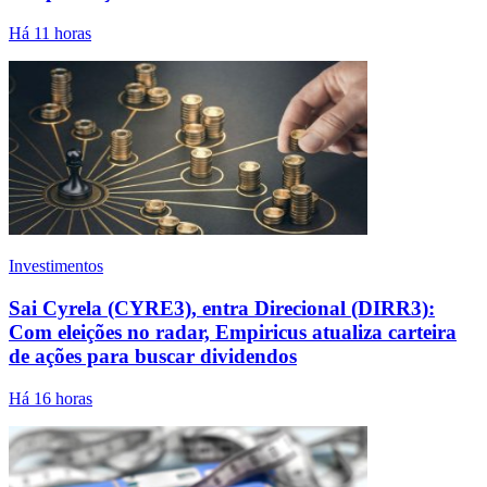
Há 11 horas
Investimentos
Sai Cyrela (CYRE3), entra Direcional (DIRR3):
Com eleições no radar, Empiricus atualiza carteira
de ações para buscar dividendos
Há 16 horas