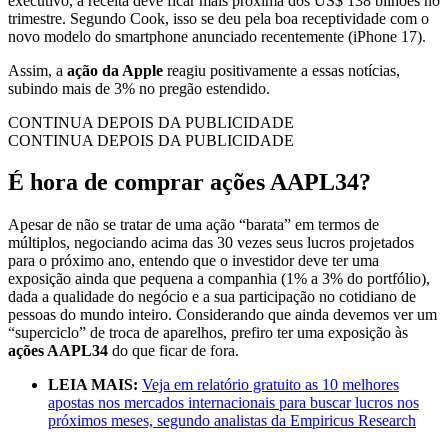
executivo, a receita deve ficar mais próxima dos US$ 138 bilhões no
trimestre. Segundo Cook, isso se deu pela boa receptividade com o
novo modelo do smartphone anunciado recentemente (iPhone 17).
Assim, a
ação da Apple
reagiu positivamente a essas notícias,
subindo mais de 3% no pregão estendido.
CONTINUA DEPOIS DA PUBLICIDADE
CONTINUA DEPOIS DA PUBLICIDADE
É hora de comprar ações AAPL34?
Apesar de não se tratar de uma ação “barata” em termos de
múltiplos, negociando acima das 30 vezes seus lucros projetados
para o próximo ano, entendo que o investidor deve ter uma
exposição ainda que pequena a companhia (1% a 3% do portfólio),
dada a qualidade do negócio e a sua participação no cotidiano de
pessoas do mundo inteiro. Considerando que ainda devemos ver um
“superciclo” de troca de aparelhos, prefiro ter uma exposição às
ações AAPL34
do que ficar de fora.
LEIA MAIS:
Veja em relatório gratuito
as 10 melhores
apostas nos mercados internacionais para buscar lucros nos
próximos meses, segundo analistas da Empiricus Research