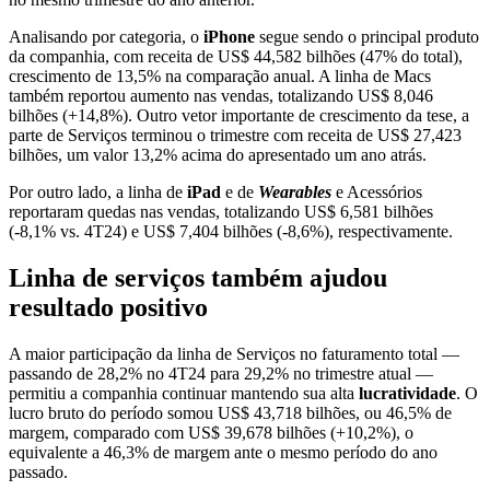
Analisando por categoria, o
iPhone
segue sendo o principal produto
da companhia, com receita de US$ 44,582 bilhões (47% do total),
crescimento de 13,5% na comparação anual. A linha de Macs
também reportou aumento nas vendas, totalizando US$ 8,046
bilhões (+14,8%). Outro vetor importante de crescimento da tese, a
parte de Serviços terminou o trimestre com receita de US$ 27,423
bilhões, um valor 13,2% acima do apresentado um ano atrás.
Por outro lado, a linha de
iPad
e de
Wearables
e Acessórios
reportaram quedas nas vendas, totalizando US$ 6,581 bilhões
(-8,1% vs. 4T24) e US$ 7,404 bilhões (-8,6%), respectivamente.
Linha de serviços também ajudou
resultado positivo
A maior participação da linha de Serviços no faturamento total —
passando de 28,2% no 4T24 para 29,2% no trimestre atual —
permitiu a companhia continuar mantendo sua alta
lucratividade
. O
lucro bruto do período somou US$ 43,718 bilhões, ou 46,5% de
margem, comparado com US$ 39,678 bilhões (+10,2%), o
equivalente a 46,3% de margem ante o mesmo período do ano
passado.