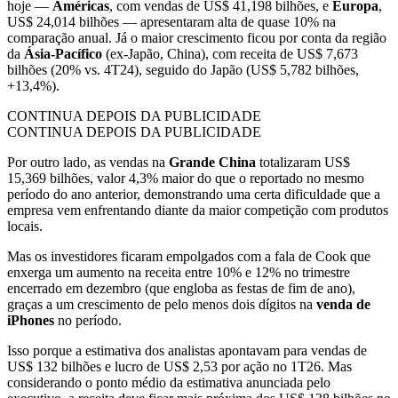
hoje —
Américas
, com vendas de US$ 41,198 bilhões, e
Europa
,
US$ 24,014 bilhões — apresentaram alta de quase 10% na
comparação anual. Já o maior crescimento ficou por conta da região
da
Ásia-Pacífico
(ex-Japão, China), com receita de US$ 7,673
bilhões (20% vs. 4T24), seguido do Japão (US$ 5,782 bilhões,
+13,4%).
CONTINUA DEPOIS DA PUBLICIDADE
CONTINUA DEPOIS DA PUBLICIDADE
Por outro lado, as vendas na
Grande China
totalizaram US$
15,369 bilhões, valor 4,3% maior do que o reportado no mesmo
período do ano anterior, demonstrando uma certa dificuldade que a
empresa vem enfrentando diante da maior competição com produtos
locais.
Mas os investidores ficaram empolgados com a fala de Cook que
enxerga um aumento na receita entre 10% e 12% no trimestre
encerrado em dezembro (que engloba as festas de fim de ano),
graças a um crescimento de pelo menos dois dígitos na
venda de
iPhones
no período.
Isso porque a estimativa dos analistas apontavam para vendas de
US$ 132 bilhões e lucro de US$ 2,53 por ação no 1T26. Mas
considerando o ponto médio da estimativa anunciada pelo