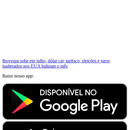
Ibovespa sobe em julho, dólar cai; tarifaço, eleições e juros
inalterados nos EUA balizam o mês
Baixe nosso app: