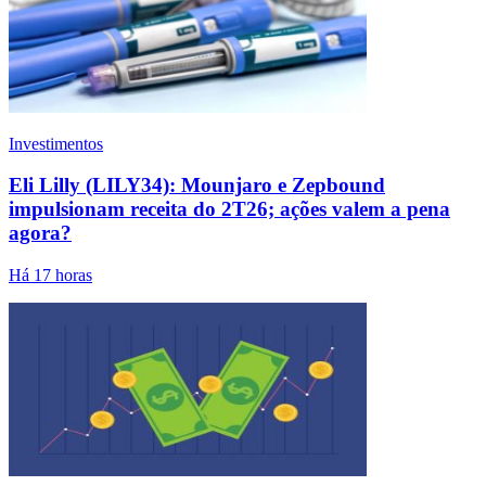
Investimentos
Eli Lilly (LILY34): Mounjaro e Zepbound
impulsionam receita do 2T26; ações valem a pena
agora?
Há 17 horas