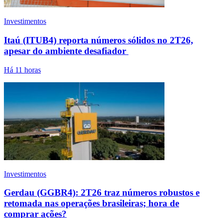
Investimentos
Itaú (ITUB4) reporta números sólidos no 2T26,
apesar do ambiente desafiador
Há 11 horas
Investimentos
Gerdau (GGBR4): 2T26 traz números robustos e
retomada nas operações brasileiras; hora de
comprar ações?