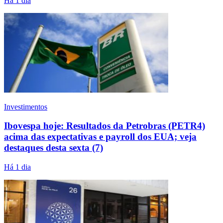
Há 1 dia
Investimentos
Ibovespa hoje: Resultados da Petrobras (PETR4)
acima das expectativas e payroll dos EUA; veja
destaques desta sexta (7)
Há 1 dia