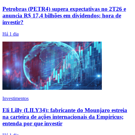
Petrobras (PETR4) supera expectativas no 2T26 e
anuncia R$ 17,4 bilhões em dividendos; hora de
investir?
Há 1 dia
Investimentos
Eli Lilly (LILY34): fabricante do Mounjaro estreia
na carteira de ações internacionais da Empiricus;
entenda por que investir