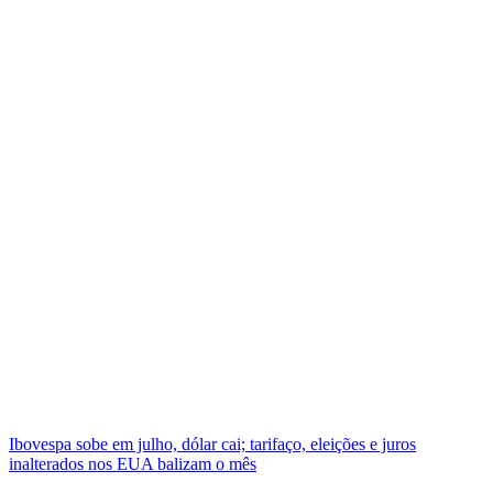
Ibovespa sobe em julho, dólar cai; tarifaço, eleições e juros
inalterados nos EUA balizam o mês