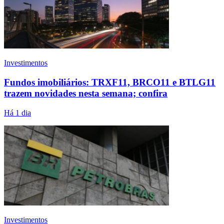
Investimentos
Fundos imobiliários: TRXF11, BRCO11 e BTLG11
trazem novidades nesta semana; confira
Há 1 dia
Investimentos