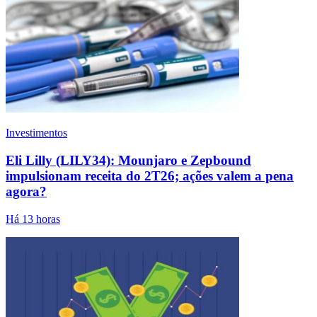
Investimentos
Eli Lilly (LILY34): Mounjaro e Zepbound
impulsionam receita do 2T26; ações valem a pena
agora?
Há 13 horas