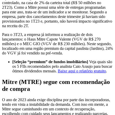
controlado, na casa de 2% da carteira total (R$ 50 milhões no
2T23). Como a Mitre possui uma série de entregas programadas
para este ano, trata-se de um indicador a se monitorar. Segundo a
empresa, parte dos cancelamentos deste trimestre já haviam sido
provisionados no 1T23 e, portanto, não haverá impacto significativo
na receita do 2T.
Para o 3T23, a empresa já informou a realização de dois
lançamentos: o Haus Mitre Capote Valente (VGV de R$ 270
milhões) e o MEC GIO (VGV de R$ 230 milhões). Neste segundo,
localizado em uma região premium da capital paulista (Jardins), 24%
do VGV já foi vendido na pré-venda.
[Seleção “premium” de fundos imobiliários]
Veja quais são
os 5 FIIs recomendados pelo analista Caio Araujo para buscar
ótimos dividendos mensais.
Baixe aqui o relatório gratuito
.
Mitre (MTRE) segue com recomendação
de compra
O ano de 2023 ainda exige disciplina por parte das incorporadoras,
tendo em vista a instabilidade da demanda. Com isso em mente, a
Mitre segue caminhando em um contexto de recuperação,
escolhendo com cuidado seus lançamentos e realizando parcerias.