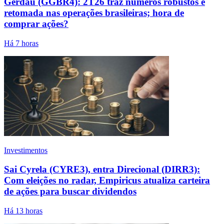
Gerdau (GGBR4): 2T26 traz números robustos e
retomada nas operações brasileiras; hora de
comprar ações?
Há 7 horas
Investimentos
Sai Cyrela (CYRE3), entra Direcional (DIRR3):
Com eleições no radar, Empiricus atualiza carteira
de ações para buscar dividendos
Há 13 horas