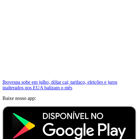
Ibovespa sobe em julho, dólar cai; tarifaço, eleições e juros
inalterados nos EUA balizam o mês
Baixe nosso app: