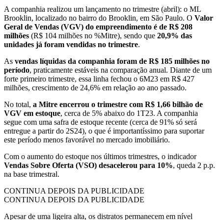
A companhia realizou um lançamento no trimestre (abril): o ML
Brooklin, localizado no bairro do Brooklin, em São Paulo. O
Valor
Geral de Vendas (VGV) do empreendimento é de R$ 208
milhões
(R$ 104 milhões no %Mitre), sendo que
20,9% das
unidades já foram vendidas no trimestre
.
As
vendas líquidas da companhia foram de R$ 185 milhões no
período
, praticamente estáveis na comparação anual. Diante de um
forte primeiro trimestre, essa linha fechou o 6M23 em R$ 427
milhões, crescimento de 24,6% em relação ao ano passado.
No total,
a Mitre encerrou o trimestre com R$ 1,66 bilhão de
VGV em estoque
, cerca de 5% abaixo do 1T23. A companhia
segue com uma safra de estoque recente (cerca de 91% só será
entregue a partir do 2S24), o que é importantíssimo para suportar
este período menos favorável no mercado imobiliário.
Com o aumento do estoque nos últimos trimestres, o indicador
Vendas Sobre Oferta (VSO) desacelerou para 10%
, queda 2 p.p.
na base trimestral.
CONTINUA DEPOIS DA PUBLICIDADE
CONTINUA DEPOIS DA PUBLICIDADE
Apesar de uma ligeira alta, os distratos permanecem em nível