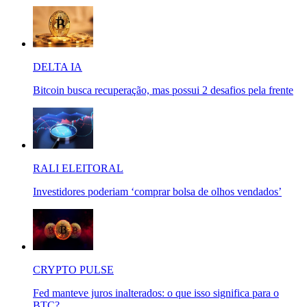
DELTA IA
Bitcoin busca recuperação, mas possui 2 desafios pela frente
RALI ELEITORAL
Investidores poderiam ‘comprar bolsa de olhos vendados’
CRYPTO PULSE
Fed manteve juros inalterados: o que isso significa para o
BTC?