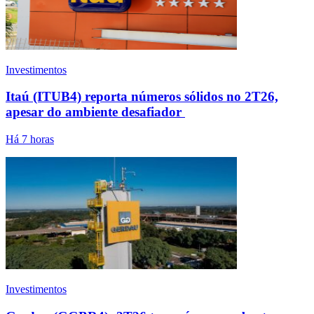
Investimentos
Itaú (ITUB4) reporta números sólidos no 2T26,
apesar do ambiente desafiador
Há 7 horas
Investimentos