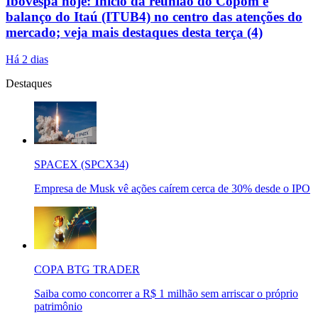
Ibovespa hoje: Início da reunião do Copom e
balanço do Itaú (ITUB4) no centro das atenções do
mercado; veja mais destaques desta terça (4)
Há 2 dias
Destaques
SPACEX (SPCX34)
Empresa de Musk vê ações caírem cerca de 30% desde o IPO
COPA BTG TRADER
Saiba como concorrer a R$ 1 milhão sem arriscar o próprio
patrimônio