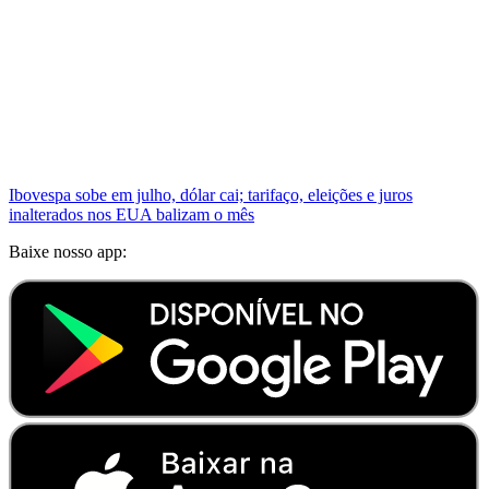
Ibovespa sobe em julho, dólar cai; tarifaço, eleições e juros
inalterados nos EUA balizam o mês
Baixe nosso app: