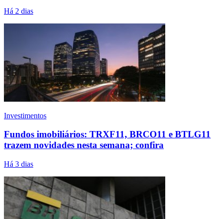
Há 2 dias
Investimentos
Fundos imobiliários: TRXF11, BRCO11 e BTLG11
trazem novidades nesta semana; confira
Há 3 dias