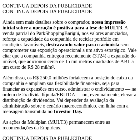
CONTINUA DEPOIS DA PUBLICIDADE
CONTINUA DEPOIS DA PUBLICIDADE
Ainda sem mais detalhes sobre o comprador,
nossa impressão
inicial sobre a operação é positiva para a tese de MULT3
. A
venda parcial do ParkShoppingBarigüi, nos valores anunciados,
reforça a capacidade da companhia de reciclar portfólio em
condições favoráveis,
destravando valor para o acionista
sem
comprometer sua exposição operacional a um ativo estratégico. Vale
citar que a companhia entregou recentemente (3T24) a expansão do
imóvel, que adicionou cerca de 15 mil metros quadrados de ABL a
um custo de R$ 28 mil/m².
Além disso, os R$ 250,0 milhões fortalecem a posição de caixa da
companhia e ampliam sua flexibilidade financeira, seja para
financiar as expansões em curso, administrar o endividamento — na
ordem de 2x dívida líquida/EBITDA — ou, eventualmente, elevar a
distribuição de dividendos. Vai depender da avaliação da
administração sobre o cenário macroeconômico, em linha com a
mensagem transmitida no
Investor Day.
As ações da Multiplan (MULT3) permanecem entre as
recomendações da Empiricus.
CONTINUA DEPOIS DA PUBLICIDADE