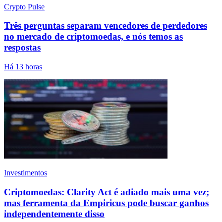
Crypto Pulse
Três perguntas separam vencedores de perdedores
no mercado de criptomoedas, e nós temos as
respostas
Há 13 horas
Investimentos
Criptomoedas: Clarity Act é adiado mais uma vez;
mas ferramenta da Empiricus pode buscar ganhos
independentemente disso