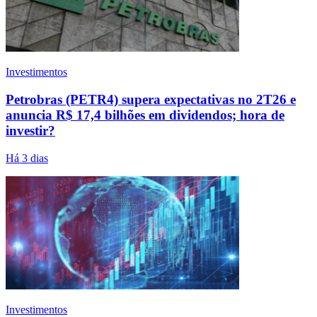
Investimentos
Petrobras (PETR4) supera expectativas no 2T26 e
anuncia R$ 17,4 bilhões em dividendos; hora de
investir?
Há 3 dias
Investimentos