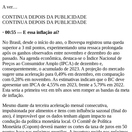
A ver…
CONTINUA DEPOIS DA PUBLICIDADE
CONTINUA DEPOIS DA PUBLICIDADE
· 00:55 — E essa inflação aí?
No Brasil, desde o início do ano, o Ibovespa registrou uma queda
superior a 3 mil pontos, experimentando uma ressaca prolongada
após os ganhos observados entre novembro e dezembro do ano
passado. Na agenda econômica, destaca-se o Índice Nacional de
Preços ao Consumidor Amplo (IPCA) de dezembro e,
consequentemente, o acumulado de 2023. A projeção do mercado
sugere uma aceleração para 0,49% em dezembro, em comparação
com 0,28% em novembro. As estimativas indicam que o BC deve
apresentar um IPCA de 4,55% em 2023, frente a 5,79% em 2022.
Esta seria a primeira vez em três anos sem romper as bandas da meta
de inflação.
Mesmo diante da terceira aceleração mensal consecutiva,
impulsionada por alimentos e itens com influência sazonal (final do
ano), é improvável que os dados tenham algum impacto na
condução da política monetária local. O Comitê de Política
Monetária (Copom) deverá manter os cortes da taxa de juros em 50
pontos-base nas próximas reuniões. A incerteza reside nos próximos