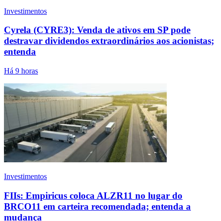
Investimentos
Cyrela (CYRE3): Venda de ativos em SP pode
destravar dividendos extraordinários aos acionistas;
entenda
Há 9 horas
Investimentos
FIIs: Empiricus coloca ALZR11 no lugar do
BRCO11 em carteira recomendada; entenda a
mudança