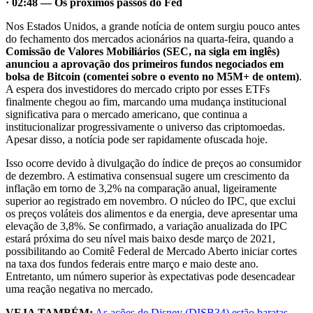
· 02:48 — Os próximos passos do Fed
Nos Estados Unidos, a grande notícia de ontem surgiu pouco antes
do fechamento dos mercados acionários na quarta-feira, quando a
Comissão de Valores Mobiliários (SEC, na sigla em inglês)
anunciou a aprovação dos primeiros fundos negociados em
bolsa de Bitcoin (comentei sobre o evento no M5M+ de ontem)
.
A espera dos investidores do mercado cripto por esses ETFs
finalmente chegou ao fim, marcando uma mudança institucional
significativa para o mercado americano, que continua a
institucionalizar progressivamente o universo das criptomoedas.
Apesar disso, a notícia pode ser rapidamente ofuscada hoje.
Isso ocorre devido à divulgação do índice de preços ao consumidor
de dezembro. A estimativa consensual sugere um crescimento da
inflação em torno de 3,2% na comparação anual, ligeiramente
superior ao registrado em novembro. O núcleo do IPC, que exclui
os preços voláteis dos alimentos e da energia, deve apresentar uma
elevação de 3,8%. Se confirmado, a variação anualizada do IPC
estará próxima do seu nível mais baixo desde março de 2021,
possibilitando ao Comitê Federal de Mercado Aberto iniciar cortes
na taxa dos fundos federais entre março e maio deste ano.
Entretanto, um número superior às expectativas pode desencadear
uma reação negativa no mercado.
VEJA TAMBÉM:
As ações de Disney (DISB34) estão baratas