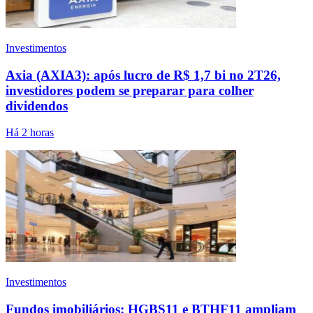
Investimentos
Axia (AXIA3): após lucro de R$ 1,7 bi no 2T26,
investidores podem se preparar para colher
dividendos
Há 2 horas
Investimentos
Fundos imobiliários: HGBS11 e BTHF11 ampliam