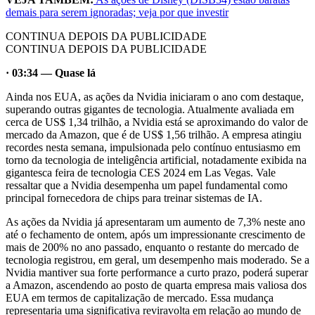
demais para serem ignoradas; veja por que investir
CONTINUA DEPOIS DA PUBLICIDADE
CONTINUA DEPOIS DA PUBLICIDADE
· 03:34 — Quase lá
Ainda nos EUA, as ações da Nvidia iniciaram o ano com destaque,
superando outras gigantes de tecnologia. Atualmente avaliada em
cerca de US$ 1,34 trilhão, a Nvidia está se aproximando do valor de
mercado da Amazon, que é de US$ 1,56 trilhão. A empresa atingiu
recordes nesta semana, impulsionada pelo contínuo entusiasmo em
torno da tecnologia de inteligência artificial, notadamente exibida na
gigantesca feira de tecnologia CES 2024 em Las Vegas. Vale
ressaltar que a Nvidia desempenha um papel fundamental como
principal fornecedora de chips para treinar sistemas de IA.
As ações da Nvidia já apresentaram um aumento de 7,3% neste ano
até o fechamento de ontem, após um impressionante crescimento de
mais de 200% no ano passado, enquanto o restante do mercado de
tecnologia registrou, em geral, um desempenho mais moderado. Se a
Nvidia mantiver sua forte performance a curto prazo, poderá superar
a Amazon, ascendendo ao posto de quarta empresa mais valiosa dos
EUA em termos de capitalização de mercado. Essa mudança
representaria uma significativa reviravolta em relação ao mundo de