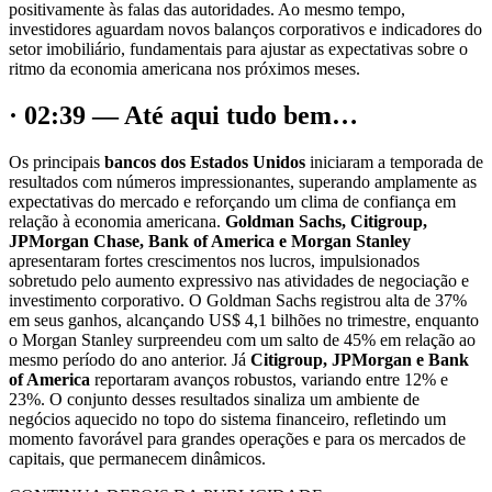
positivamente às falas das autoridades. Ao mesmo tempo,
investidores aguardam novos balanços corporativos e indicadores do
setor imobiliário, fundamentais para ajustar as expectativas sobre o
ritmo da economia americana nos próximos meses.
· 02:39 — Até aqui tudo bem…
Os principais
bancos dos Estados Unidos
iniciaram a temporada de
resultados com números impressionantes, superando amplamente as
expectativas do mercado e reforçando um clima de confiança em
relação à economia americana.
Goldman Sachs, Citigroup,
JPMorgan Chase, Bank of America e Morgan Stanley
apresentaram fortes crescimentos nos lucros, impulsionados
sobretudo pelo aumento expressivo nas atividades de negociação e
investimento corporativo. O Goldman Sachs registrou alta de 37%
em seus ganhos, alcançando US$ 4,1 bilhões no trimestre, enquanto
o Morgan Stanley surpreendeu com um salto de 45% em relação ao
mesmo período do ano anterior. Já
Citigroup, JPMorgan e Bank
of America
reportaram avanços robustos, variando entre 12% e
23%. O conjunto desses resultados sinaliza um ambiente de
negócios aquecido no topo do sistema financeiro, refletindo um
momento favorável para grandes operações e para os mercados de
capitais, que permanecem dinâmicos.