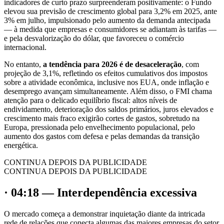
indicadores de curto prazo surpreenderam positivamente: o Fundo
elevou sua previsão de crescimento global para 3,2% em 2025, ante
3% em julho, impulsionado pelo aumento da demanda antecipada
— à medida que empresas e consumidores se adiantam às tarifas —
e pela desvalorização do dólar, que favoreceu o comércio
internacional.
No entanto,
a tendência para 2026 é de desaceleração
, com
projeção de 3,1%, refletindo os efeitos cumulativos dos impostos
sobre a atividade econômica, inclusive nos EUA, onde inflação e
desemprego avançam simultaneamente. Além disso, o FMI chama
atenção para o delicado equilíbrio fiscal: altos níveis de
endividamento, deterioração dos saldos primários, juros elevados e
crescimento mais fraco exigirão cortes de gastos, sobretudo na
Europa, pressionada pelo envelhecimento populacional, pelo
aumento dos gastos com defesa e pelas demandas da transição
energética.
CONTINUA DEPOIS DA PUBLICIDADE
CONTINUA DEPOIS DA PUBLICIDADE
· 04:18 — Interdependência excessiva
O mercado começa a demonstrar inquietação diante da intricada
rede de relações que conecta algumas das maiores empresas do setor