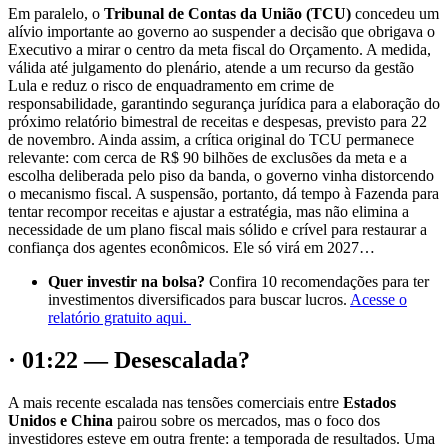
Em paralelo, o
Tribunal de Contas da União (TCU)
concedeu um
alívio importante ao governo ao suspender a decisão que obrigava o
Executivo a mirar o centro da meta fiscal do Orçamento. A medida,
válida até julgamento do plenário, atende a um recurso da gestão
Lula e reduz o risco de enquadramento em crime de
responsabilidade, garantindo segurança jurídica para a elaboração do
próximo relatório bimestral de receitas e despesas, previsto para 22
de novembro. Ainda assim, a crítica original do TCU permanece
relevante: com cerca de R$ 90 bilhões de exclusões da meta e a
escolha deliberada pelo piso da banda, o governo vinha distorcendo
o mecanismo fiscal. A suspensão, portanto, dá tempo à Fazenda para
tentar recompor receitas e ajustar a estratégia, mas não elimina a
necessidade de um plano fiscal mais sólido e crível para restaurar a
confiança dos agentes econômicos. Ele só virá em 2027…
Quer investir na bolsa?
Confira 10 recomendações para ter
investimentos diversificados para buscar lucros.
Acesse o
relatório gratuito aqui.
· 01:22 — Desescalada?
A mais recente escalada nas tensões comerciais entre
Estados
Unidos e China
pairou sobre os mercados, mas o foco dos
investidores esteve em outra frente: a temporada de resultados. Uma