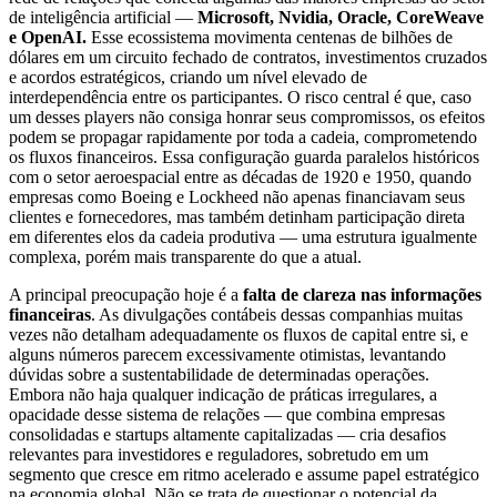
de inteligência artificial —
Microsoft, Nvidia, Oracle, CoreWeave
e OpenAI.
Esse ecossistema movimenta centenas de bilhões de
dólares em um circuito fechado de contratos, investimentos cruzados
e acordos estratégicos, criando um nível elevado de
interdependência entre os participantes. O risco central é que, caso
um desses players não consiga honrar seus compromissos, os efeitos
podem se propagar rapidamente por toda a cadeia, comprometendo
os fluxos financeiros. Essa configuração guarda paralelos históricos
com o setor aeroespacial entre as décadas de 1920 e 1950, quando
empresas como Boeing e Lockheed não apenas financiavam seus
clientes e fornecedores, mas também detinham participação direta
em diferentes elos da cadeia produtiva — uma estrutura igualmente
complexa, porém mais transparente do que a atual.
A principal preocupação hoje é a
falta de clareza nas informações
financeiras
. As divulgações contábeis dessas companhias muitas
vezes não detalham adequadamente os fluxos de capital entre si, e
alguns números parecem excessivamente otimistas, levantando
dúvidas sobre a sustentabilidade de determinadas operações.
Embora não haja qualquer indicação de práticas irregulares, a
opacidade desse sistema de relações — que combina empresas
consolidadas e startups altamente capitalizadas — cria desafios
relevantes para investidores e reguladores, sobretudo em um
segmento que cresce em ritmo acelerado e assume papel estratégico
na economia global. Não se trata de questionar o potencial da