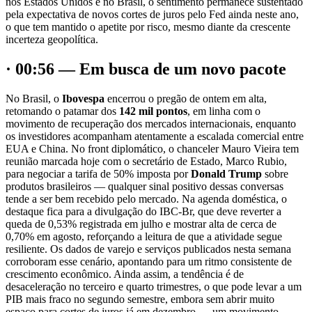
nos Estados Unidos e no Brasil, o sentimento permanece sustentado
pela expectativa de novos cortes de juros pelo Fed ainda neste ano,
o que tem mantido o apetite por risco, mesmo diante da crescente
incerteza geopolítica.
· 00:56 — Em busca de um novo pacote
No Brasil, o
Ibovespa
encerrou o pregão de ontem em alta,
retomando o patamar dos
142 mil pontos
, em linha com o
movimento de recuperação dos mercados internacionais, enquanto
os investidores acompanham atentamente a escalada comercial entre
EUA e China. No front diplomático, o chanceler Mauro Vieira tem
reunião marcada hoje com o secretário de Estado, Marco Rubio,
para negociar a tarifa de 50% imposta por
Donald Trump
sobre
produtos brasileiros — qualquer sinal positivo dessas conversas
tende a ser bem recebido pelo mercado. Na agenda doméstica, o
destaque fica para a divulgação do IBC-Br, que deve reverter a
queda de 0,53% registrada em julho e mostrar alta de cerca de
0,70% em agosto, reforçando a leitura de que a atividade segue
resiliente. Os dados de varejo e serviços publicados nesta semana
corroboram esse cenário, apontando para um ritmo consistente de
crescimento econômico. Ainda assim, a tendência é de
desaceleração no terceiro e quarto trimestres, o que pode levar a um
PIB mais fraco no segundo semestre, embora sem abrir muito
espaço para cortes de juros já em dezembro — um movimento