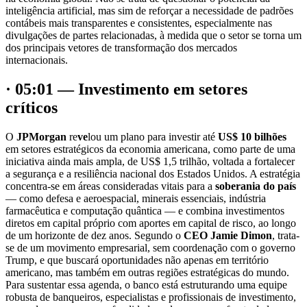
inteligência artificial, mas sim de reforçar a necessidade de padrões
contábeis mais transparentes e consistentes, especialmente nas
divulgações de partes relacionadas, à medida que o setor se torna um
dos principais vetores de transformação dos mercados
internacionais.
· 05:01 — Investimento em setores
críticos
O
JPMorgan
re
ve
lou um plano para investir até
US$ 10 bilhões
em setores estratégicos da economia americana, como parte de uma
iniciativa ainda mais ampla, de US$ 1,5 trilhão, voltada a fortalecer
a segurança e a resiliência nacional dos Estados Unidos. A estratégia
concentra-se em áreas consideradas vitais para a
soberania do país
— como defesa e aeroespacial, minerais essenciais, indústria
farmacêutica e computação quântica — e combina investimentos
diretos em capital próprio com aportes em capital de risco, ao longo
de um horizonte de dez anos. Segundo o
CEO Jamie Dimon
, trata-
se de um movimento empresarial, sem coordenação com o governo
Trump, e que buscará oportunidades não apenas em território
americano, mas também em outras regiões estratégicas do mundo.
Para sustentar essa agenda, o banco está estruturando uma equipe
robusta de banqueiros, especialistas e profissionais de investimento,