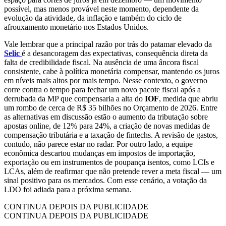
possível, mas menos provável neste momento, dependente da
evolução da atividade, da inflação e também do ciclo de
afrouxamento monetário nos Estados Unidos.
Vale lembrar que a principal razão por trás do patamar elevado da
Selic
é a desancoragem das expectativas, consequência direta da
falta de credibilidade fiscal. Na ausência de uma âncora fiscal
consistente, cabe à política monetária compensar, mantendo os juros
em níveis mais altos por mais tempo. Nesse contexto, o governo
corre contra o tempo para fechar um novo pacote fiscal após a
derrubada da MP que compensaria a alta do
IOF
, medida que abriu
um rombo de cerca de R$ 35 bilhões no Orçamento de 2026. Entre
as alternativas em discussão estão o aumento da tributação sobre
apostas online, de 12% para 24%, a criação de novas medidas de
compensação tributária e a taxação de fintechs. A revisão de gastos,
contudo, não parece estar no radar. Por outro lado, a equipe
econômica descartou mudanças em impostos de importação,
exportação ou em instrumentos de poupança isentos, como LCIs e
LCAs, além de reafirmar que não pretende rever a meta fiscal — um
sinal positivo para os mercados. Com esse cenário, a votação da
LDO foi adiada para a próxima semana.
CONTINUA DEPOIS DA PUBLICIDADE
CONTINUA DEPOIS DA PUBLICIDADE