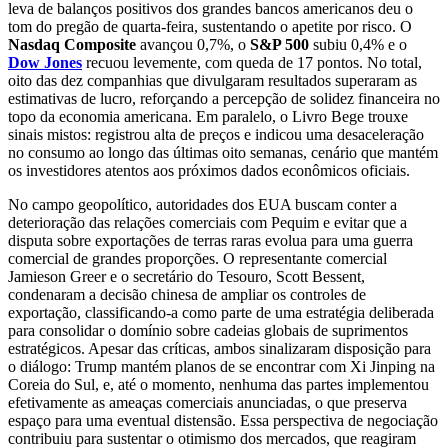
leva de balanços positivos dos grandes bancos americanos deu o
tom do pregão de quarta-feira, sustentando o apetite por risco. O
Nasdaq Composite
avançou 0,7%, o
S&P 500
subiu 0,4% e o
Dow Jones
recuou levemente, com queda de 17 pontos. No total,
oito das dez companhias que divulgaram resultados superaram as
estimativas de lucro, reforçando a percepção de solidez financeira no
topo da economia americana. Em paralelo, o Livro Bege trouxe
sinais mistos: registrou alta de preços e indicou uma desaceleração
no consumo ao longo das últimas oito semanas, cenário que mantém
os investidores atentos aos próximos dados econômicos oficiais.
No campo geopolítico, autoridades dos EUA buscam conter a
deterioração das relações comerciais com Pequim e evitar que a
disputa sobre exportações de terras raras evolua para uma guerra
comercial de grandes proporções. O representante comercial
Jamieson Greer e o secretário do Tesouro, Scott Bessent,
condenaram a decisão chinesa de ampliar os controles de
exportação, classificando-a como parte de uma estratégia deliberada
para consolidar o domínio sobre cadeias globais de suprimentos
estratégicos. Apesar das críticas, ambos sinalizaram disposição para
o diálogo: Trump mantém planos de se encontrar com Xi Jinping na
Coreia do Sul, e, até o momento, nenhuma das partes implementou
efetivamente as ameaças comerciais anunciadas, o que preserva
espaço para uma eventual distensão. Essa perspectiva de negociação
contribuiu para sustentar o otimismo dos mercados, que reagiram