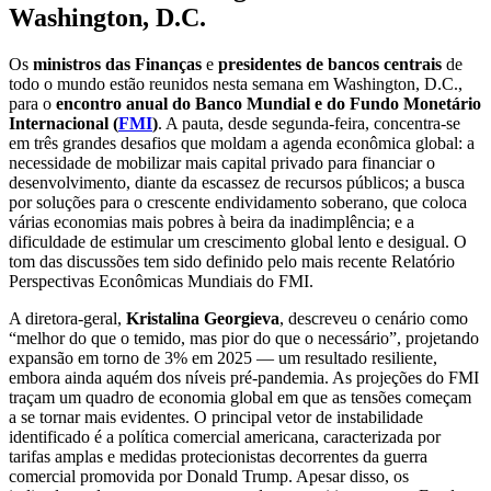
Washington, D.C.
Os
ministros das Finanças
e
presidentes de bancos centrais
de
todo o mundo estão reunidos nesta semana em Washington, D.C.,
para o
encontro anual do Banco Mundial e do Fundo Monetário
Internacional (
FMI
)
. A pauta, desde segunda-feira, concentra-se
em três grandes desafios que moldam a agenda econômica global: a
necessidade de mobilizar mais capital privado para financiar o
desenvolvimento, diante da escassez de recursos públicos; a busca
por soluções para o crescente endividamento soberano, que coloca
várias economias mais pobres à beira da inadimplência; e a
dificuldade de estimular um crescimento global lento e desigual. O
tom das discussões tem sido definido pelo mais recente Relatório
Perspectivas Econômicas Mundiais do FMI.
A diretora-geral,
Kristalina Georgieva
, descreveu o cenário como
“melhor do que o temido, mas pior do que o necessário”, projetando
expansão em torno de 3% em 2025 — um resultado resiliente,
embora ainda aquém dos níveis pré-pandemia. As projeções do FMI
traçam um quadro de economia global em que as tensões começam
a se tornar mais evidentes. O principal vetor de instabilidade
identificado é a política comercial americana, caracterizada por
tarifas amplas e medidas protecionistas decorrentes da guerra
comercial promovida por Donald Trump. Apesar disso, os