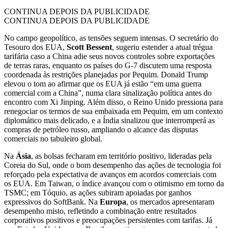
CONTINUA DEPOIS DA PUBLICIDADE
CONTINUA DEPOIS DA PUBLICIDADE
No campo geopolítico, as tensões seguem intensas. O secretário do
Tesouro dos EUA,
Scott Bessent
, sugeriu estender a atual trégua
tarifária caso a China adie seus novos controles sobre exportações
de terras raras, enquanto os países do G-7 discutem uma resposta
coordenada às restrições planejadas por Pequim. Donald Trump
elevou o tom ao afirmar que os EUA já estão “em uma guerra
comercial com a China”, numa clara sinalização política antes do
encontro com Xi Jinping. Além disso, o Reino Unido pressiona para
renegociar os termos de sua embaixada em Pequim, em um contexto
diplomático mais delicado, e a Índia sinalizou que interromperá as
compras de petróleo russo, ampliando o alcance das disputas
comerciais no tabuleiro global.
Na
Ásia
, as bolsas fecharam em território positivo, lideradas pela
Coreia do Sul, onde o bom desempenho das ações de tecnologia foi
reforçado pela expectativa de avanços em acordos comerciais com
os EUA. Em Taiwan, o índice avançou com o otimismo em torno da
TSMC; em Tóquio, as ações subiram apoiadas por ganhos
expressivos do SoftBank. Na
Europa
, os mercados apresentaram
desempenho misto, refletindo a combinação entre resultados
corporativos positivos e preocupações persistentes com tarifas. Já