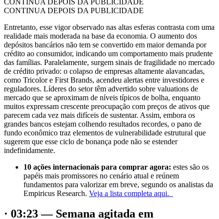
CONTINUA DEPOIS DA PUBLICIDADE
CONTINUA DEPOIS DA PUBLICIDADE
Entretanto, esse vigor observado nas altas esferas contrasta com uma
realidade mais moderada na base da economia. O aumento dos
depósitos bancários não tem se convertido em maior demanda por
crédito ao consumidor, indicando um comportamento mais prudente
das famílias. Paralelamente, surgem sinais de fragilidade no mercado
de crédito privado: o colapso de empresas altamente alavancadas,
como Tricolor e First Brands, acendeu alertas entre investidores e
reguladores. Líderes do setor têm advertido sobre valuations de
mercado que se aproximam de níveis típicos de bolha, enquanto
muitos expressam crescente preocupação com preços de ativos que
parecem cada vez mais difíceis de sustentar. Assim, embora os
grandes bancos estejam colhendo resultados recordes, o pano de
fundo econômico traz elementos de vulnerabilidade estrutural que
sugerem que esse ciclo de bonança pode não se estender
indefinidamente.
10 ações internacionais para comprar agora:
estes são os
papéis mais promissores no cenário atual e reúnem
fundamentos para valorizar em breve, segundo os analistas da
Empiricus Research.
Veja a lista completa aqui.
· 03:23 — Semana agitada em