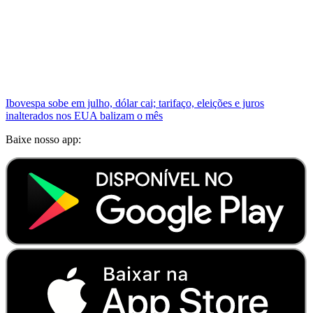
Ibovespa sobe em julho, dólar cai; tarifaço, eleições e juros
inalterados nos EUA balizam o mês
Baixe nosso app: