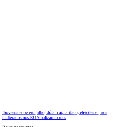
Ibovespa sobe em julho, dólar cai; tarifaço, eleições e juros
inalterados nos EUA balizam o mês