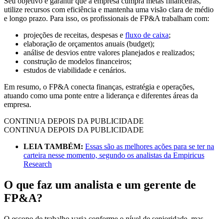
Seu objetivo é garantir que a empresa cumpra metas financeiras,
utilize recursos com eficiência e mantenha uma visão clara de médio
e longo prazo. Para isso, os profissionais de FP&A trabalham com:
projeções de receitas, despesas e
fluxo de caixa
;
elaboração de orçamentos anuais (budget);
análise de desvios entre valores planejados e realizados;
construção de modelos financeiros;
estudos de viabilidade e cenários.
Em resumo, o FP&A conecta finanças, estratégia e operações,
atuando como uma ponte entre a liderança e diferentes áreas da
empresa.
CONTINUA DEPOIS DA PUBLICIDADE
CONTINUA DEPOIS DA PUBLICIDADE
LEIA TAMBÉM:
Essas são as melhores ações para se ter na
carteira nesse momento, segundo os analistas da Empiricus
Research
O que faz um analista e um gerente de
FP&A?
O escopo de trabalho varia conforme o nível de senioridade, mas