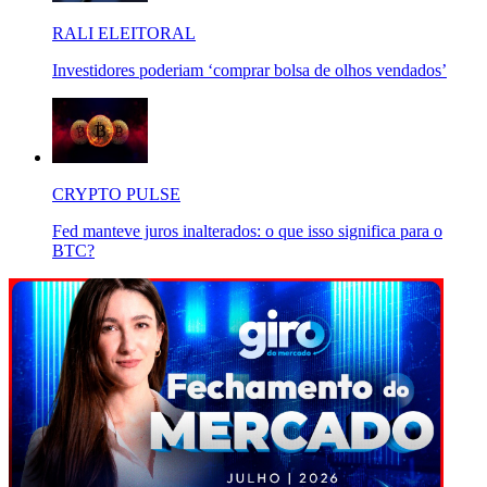
RALI ELEITORAL
Investidores poderiam ‘comprar bolsa de olhos vendados’
CRYPTO PULSE
Fed manteve juros inalterados: o que isso significa para o
BTC?