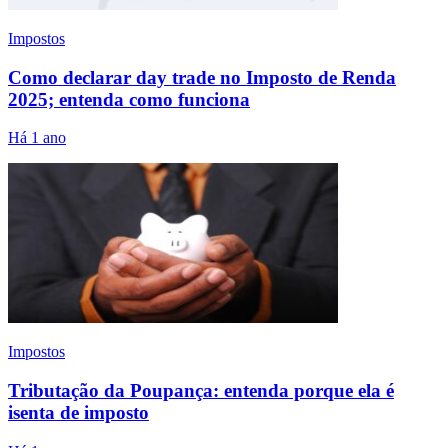
Impostos
Como declarar day trade no Imposto de Renda
2025; entenda como funciona
Há 1 ano
Impostos
Tributação da Poupança: entenda porque ela é
isenta de imposto