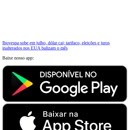
Ibovespa sobe em julho, dólar cai; tarifaço, eleições e juros
inalterados nos EUA balizam o mês
Baixe nosso app: