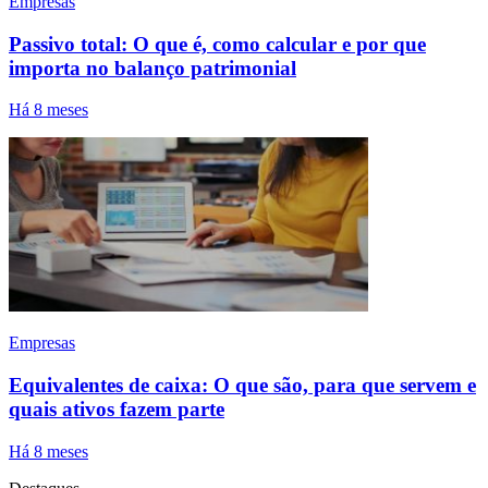
Empresas
Passivo total: O que é, como calcular e por que
importa no balanço patrimonial
Há 8 meses
Empresas
Equivalentes de caixa: O que são, para que servem e
quais ativos fazem parte
Há 8 meses