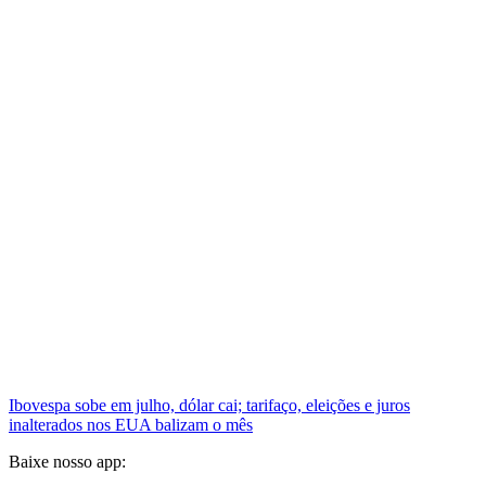
Ibovespa sobe em julho, dólar cai; tarifaço, eleições e juros
inalterados nos EUA balizam o mês
Baixe nosso app: