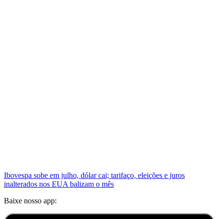
Ibovespa sobe em julho, dólar cai; tarifaço, eleições e juros
inalterados nos EUA balizam o mês
Baixe nosso app: