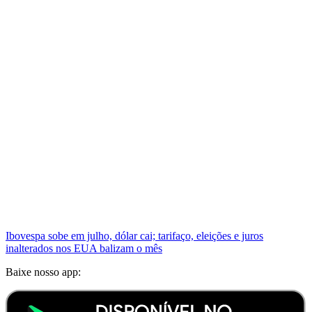
Ibovespa sobe em julho, dólar cai; tarifaço, eleições e juros
inalterados nos EUA balizam o mês
Baixe nosso app: