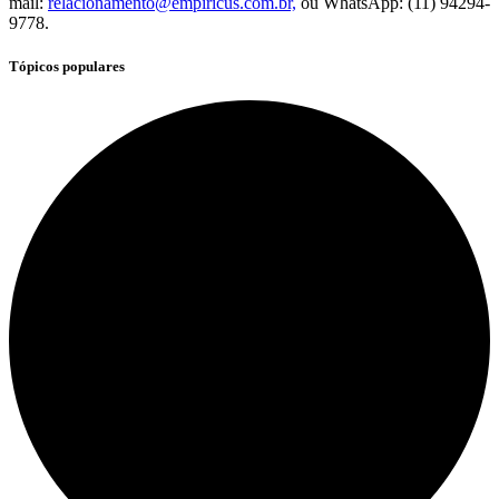
mail:
relacionamento@empiricus.com.br,
ou WhatsApp: (11) 94294-
9778.
Tópicos populares