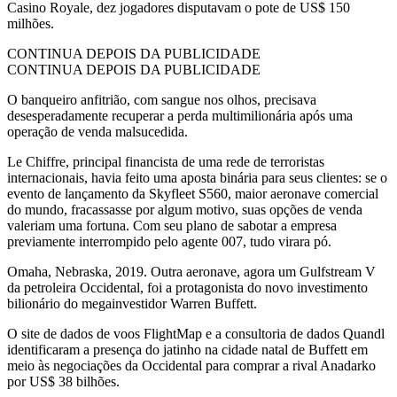
Casino Royale, dez jogadores disputavam o pote de US$ 150
milhões.
CONTINUA DEPOIS DA PUBLICIDADE
CONTINUA DEPOIS DA PUBLICIDADE
O banqueiro anfitrião, com sangue nos olhos, precisava
desesperadamente recuperar a perda multimilionária após uma
operação de venda malsucedida.
Le Chiffre, principal financista de uma rede de terroristas
internacionais, havia feito uma aposta binária para seus clientes: se o
evento de lançamento da Skyfleet S560, maior aeronave comercial
do mundo, fracassasse por algum motivo, suas opções de venda
valeriam uma fortuna. Com seu plano de sabotar a empresa
previamente interrompido pelo agente 007, tudo virara pó.
Omaha, Nebraska, 2019. Outra aeronave, agora um Gulfstream V
da petroleira Occidental, foi a protagonista do novo investimento
bilionário do megainvestidor Warren Buffett.
O site de dados de voos FlightMap e a consultoria de dados Quandl
identificaram a presença do jatinho na cidade natal de Buffett em
meio às negociações da Occidental para comprar a rival Anadarko
por US$ 38 bilhões.