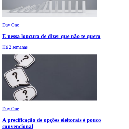
Day One
E nessa loucura de dizer que não te quero
Há 2 semanas
Day One
A precificação de opções eleitorais é pouco
convencional