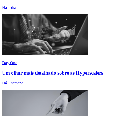
Há 1 dia
Day One
Um olhar mais detalhado sobre as Hyperscalers
Há 1 semana