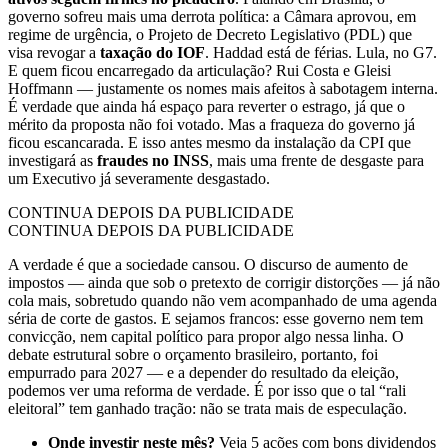
governo sofreu mais uma derrota política: a Câmara aprovou, em
regime de urgência, o Projeto de Decreto Legislativo (PDL) que
visa revogar a
taxação do IOF
. Haddad está de férias. Lula, no G7.
E quem ficou encarregado da articulação? Rui Costa e Gleisi
Hoffmann — justamente os nomes mais afeitos à sabotagem interna.
É verdade que ainda há espaço para reverter o estrago, já que o
mérito da proposta não foi votado. Mas a fraqueza do governo já
ficou escancarada. E isso antes mesmo da instalação da CPI que
investigará as
fraudes no INSS
, mais uma frente de desgaste para
um Executivo já severamente desgastado.
CONTINUA DEPOIS DA PUBLICIDADE
CONTINUA DEPOIS DA PUBLICIDADE
A verdade é que a sociedade cansou. O discurso de aumento de
impostos — ainda que sob o pretexto de corrigir distorções — já não
cola mais, sobretudo quando não vem acompanhado de uma agenda
séria de corte de gastos. E sejamos francos: esse governo nem tem
convicção, nem capital político para propor algo nessa linha. O
debate estrutural sobre o orçamento brasileiro, portanto, foi
empurrado para 2027 — e a depender do resultado da eleição,
podemos ver uma reforma de verdade. É por isso que o tal “rali
eleitoral” tem ganhado tração: não se trata mais de especulação.
Onde investir neste mês?
Veja 5 ações com bons dividendos