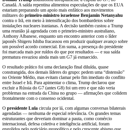
Canadá. A saída repentina alimentou especulações de que os EUA
estariam preparando um apoio mais enfático aos movimentos
militares do
primeiro-ministro israelense Benjamin Netanyahu
contra o Irã, em meio à intensificação dos bombardeios sobre
instalações nucleares iranianas. A decisão também custou a Trump
uma reunião já agendada com o primeiro-ministro australiano,
Anthony Albanese, enquanto um encontro anterior com o líder
japonês Shigeru Ishiba fracassou em produzir qualquer avanço sobre
um possível acordo comercial. Em suma, a presença do presidente
foi marcada mais por ruídos do que por resultados — e sua saída
prematura esvaziou ainda mais um G7 já esmaecido.
O resultado prático foi uma declaração final diluída, quase
constrangida, dos demais líderes do grupo: pedem uma “distensão”
no Oriente Médio, mas evitam clamar pelo fim imediato do conflito
entre Israel e Irã. Para apimentar o clima, Trump declarou que
excluir a Rússia do G7 (antes G8) foi um erro e que não veria
problemas na entrada da China no grupo — afirmações que colidem
frontalmente com o consenso ocidental.
O
presidente Lula
circula por lá, com algumas conversas bilaterais
agendadas — nenhuma de especial relevância. Os grandes temas
estruturantes que deveriam dominar a pauta, como comércio
internacional, defesa coletiva e inteligência artificial, foram
engolidos pelo noticiário geopolítico e pelo crescente abismo que