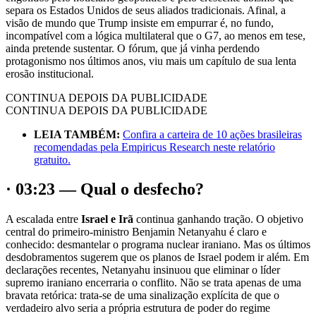
separa os Estados Unidos de seus aliados tradicionais. Afinal, a
visão de mundo que Trump insiste em empurrar é, no fundo,
incompatível com a lógica multilateral que o G7, ao menos em tese,
ainda pretende sustentar. O fórum, que já vinha perdendo
protagonismo nos últimos anos, viu mais um capítulo de sua lenta
erosão institucional.
CONTINUA DEPOIS DA PUBLICIDADE
CONTINUA DEPOIS DA PUBLICIDADE
LEIA TAMBÉM:
Confira a carteira de 10 ações brasileiras
recomendadas pela Empiricus Research neste relatório
gratuito.
· 03:23 — Qual o desfecho?
A escalada entre
Israel e Irã
continua ganhando tração. O objetivo
central do primeiro-ministro Benjamin Netanyahu é claro e
conhecido: desmantelar o programa nuclear iraniano. Mas os últimos
desdobramentos sugerem que os planos de Israel podem ir além. Em
declarações recentes, Netanyahu insinuou que eliminar o líder
supremo iraniano encerraria o conflito. Não se trata apenas de uma
bravata retórica: trata-se de uma sinalização explícita de que o
verdadeiro alvo seria a própria estrutura de poder do regime