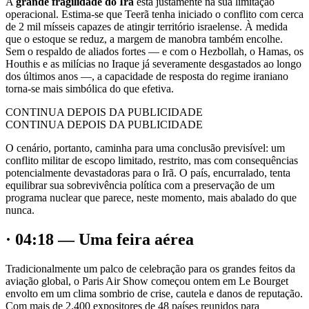
A
grande fragilidade do Irã
está justamente na sua limitação
operacional. Estima-se que Teerã tenha iniciado o conflito com cerca
de 2 mil mísseis capazes de atingir território israelense. À medida
que o estoque se reduz, a margem de manobra também encolhe.
Sem o respaldo de aliados fortes — e com o Hezbollah, o Hamas, os
Houthis e as milícias no Iraque já severamente desgastados ao longo
dos últimos anos —, a capacidade de resposta do regime iraniano
torna-se mais simbólica do que efetiva.
CONTINUA DEPOIS DA PUBLICIDADE
CONTINUA DEPOIS DA PUBLICIDADE
O cenário, portanto, caminha para uma conclusão previsível: um
conflito militar de escopo limitado, restrito, mas com consequências
potencialmente devastadoras para o Irã. O país, encurralado, tenta
equilibrar sua sobrevivência política com a preservação de um
programa nuclear que parece, neste momento, mais abalado do que
nunca.
· 04:18 — Uma feira aérea
Tradicionalmente um palco de celebração para os grandes feitos da
aviação global, o Paris Air Show começou ontem em Le Bourget
envolto em um clima sombrio de crise, cautela e danos de reputação.
Com mais de 2.400 expositores de 48 países reunidos para