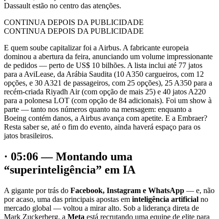
Dassault estão no centro das atenções.
CONTINUA DEPOIS DA PUBLICIDADE
CONTINUA DEPOIS DA PUBLICIDADE
E quem soube capitalizar foi a Airbus. A fabricante europeia
dominou a abertura da feira, anunciando um volume impressionante
de pedidos — perto de US$ 10 bilhões. A lista inclui até 77 jatos
para a AviLease, da Arábia Saudita (10 A350 cargueiros, com 12
opções, e 30 A321 de passageiros, com 25 opções), 25 A350 para a
recém-criada Riyadh Air (com opção de mais 25) e 40 jatos A220
para a polonesa LOT (com opção de 84 adicionais). Foi um show à
parte — tanto nos números quanto na mensagem: enquanto a
Boeing contém danos, a Airbus avança com apetite. E a Embraer?
Resta saber se, até o fim do evento, ainda haverá espaço para os
jatos brasileiros.
· 05:06 — Montando uma
“superinteligência” em IA
A gigante por trás do
Facebook, Instagram e WhatsApp
— e, não
por acaso, uma das principais apostas em
inteligência artificial
no
mercado global — voltou a mirar alto. Sob a liderança direta de
Mark Zuckerberg, a
Meta
está recrutando uma equipe de elite para