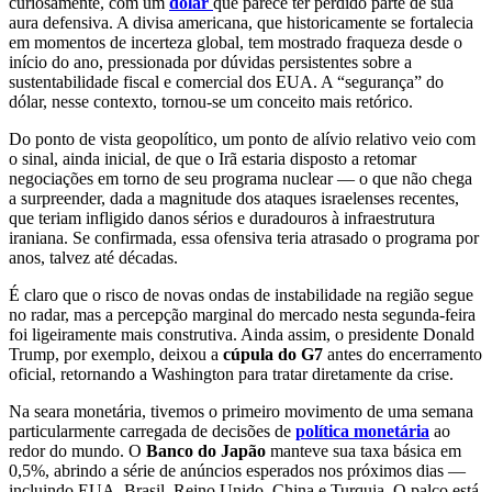
curiosamente, com um
dólar
que parece ter perdido parte de sua
aura defensiva. A divisa americana, que historicamente se fortalecia
em momentos de incerteza global, tem mostrado fraqueza desde o
início do ano, pressionada por dúvidas persistentes sobre a
sustentabilidade fiscal e comercial dos EUA. A “segurança” do
dólar, nesse contexto, tornou-se um conceito mais retórico.
Do ponto de vista geopolítico, um ponto de alívio relativo veio com
o sinal, ainda inicial, de que o Irã estaria disposto a retomar
negociações em torno de seu programa nuclear — o que não chega
a surpreender, dada a magnitude dos ataques israelenses recentes,
que teriam infligido danos sérios e duradouros à infraestrutura
iraniana. Se confirmada, essa ofensiva teria atrasado o programa por
anos, talvez até décadas.
É claro que o risco de novas ondas de instabilidade na região segue
no radar, mas a percepção marginal do mercado nesta segunda-feira
foi ligeiramente mais construtiva. Ainda assim, o presidente Donald
Trump, por exemplo, deixou a
cúpula do G7
antes do encerramento
oficial, retornando a Washington para tratar diretamente da crise.
Na seara monetária, tivemos o primeiro movimento de uma semana
particularmente carregada de decisões de
política monetária
ao
redor do mundo. O
Banco do Japão
manteve sua taxa básica em
0,5%, abrindo a série de anúncios esperados nos próximos dias —
incluindo EUA, Brasil, Reino Unido, China e Turquia. O palco está