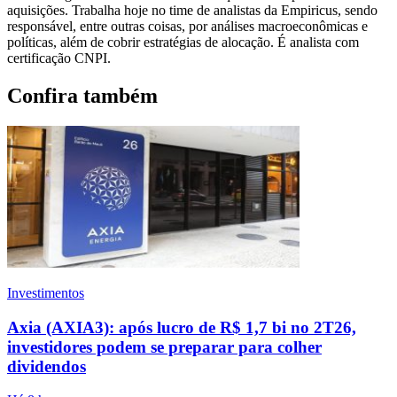
aquisições. Trabalha hoje no time de analistas da Empiricus, sendo
responsável, entre outras coisas, por análises macroeconômicas e
políticas, além de cobrir estratégias de alocação. É analista com
certificação CNPI.
Confira também
Investimentos
Axia (AXIA3): após lucro de R$ 1,7 bi no 2T26,
investidores podem se preparar para colher
dividendos