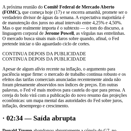
A próxima reunião do
Comitê Federal de Mercado Aberto
(FOMC),
que começa hoje (17) e se encerra amanhã, promete ser o
verdadeiro divisor de águas da semana. A expectativa majoritária é
de manutenção dos juros no atual intervalo entre 4,25% e 4,50%.
Mas o que realmente importa é o subtexto — o tom do discurso, a
linguagem corporal de
Jerome Powell
, as vírgulas nas entrelinhas.
O mercado busca sinais mais claros sobre quando, afinal, o Fed
pretende iniciar o tão aguardado ciclo de cortes.
CONTINUA DEPOIS DA PUBLICIDADE
CONTINUA DEPOIS DA PUBLICIDADE
Apesar de algum alívio recente na inflação, o argumento para
paciência segue firme: o mercado de trabalho continua robusto e os
efeitos das tarifas comerciais anunciadas recentemente ainda não
foram plenamente absorvidos nos índices de preços. Em outras
palavras, o Fed vê mais motivos para cautela do que para pressa. A
cereja do bolo virá com a publicação do novo resumo das projeções
econômicas: um mapa mental das autoridades do Fed sobre juros,
inflação, desemprego e crescimento.
· 02:34 — Saída abrupta
Donald Trump
abandonou abruptamente a cúpula do G7, no