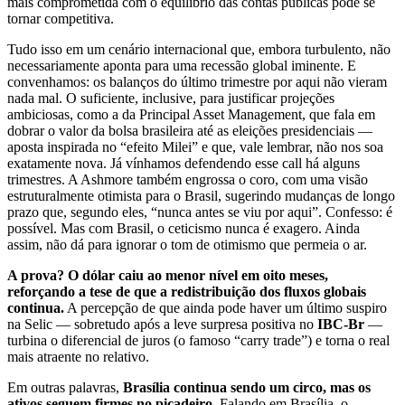
mais comprometida com o equilíbrio das contas públicas pode se
tornar competitiva.
Tudo isso em um cenário internacional que, embora turbulento, não
necessariamente aponta para uma recessão global iminente. E
convenhamos: os balanços do último trimestre por aqui não vieram
nada mal. O suficiente, inclusive, para justificar projeções
ambiciosas, como a da Principal Asset Management, que fala em
dobrar o valor da bolsa brasileira até as eleições presidenciais —
aposta inspirada no “efeito Milei” e que, vale lembrar, não nos soa
exatamente nova. Já vínhamos defendendo esse call há alguns
trimestres. A Ashmore também engrossa o coro, com uma visão
estruturalmente otimista para o Brasil, sugerindo mudanças de longo
prazo que, segundo eles, “nunca antes se viu por aqui”. Confesso: é
possível. Mas com Brasil, o ceticismo nunca é exagero. Ainda
assim, não dá para ignorar o tom de otimismo que permeia o ar.
A prova? O dólar caiu ao menor nível em oito meses,
reforçando a tese de que a redistribuição dos fluxos globais
continua.
A percepção de que ainda pode haver um último suspiro
na Selic — sobretudo após a leve surpresa positiva no
IBC-Br
—
turbina o diferencial de juros (o famoso “carry trade”) e torna o real
mais atraente no relativo.
Em outras palavras,
Brasília continua sendo um circo, mas os
ativos seguem firmes no picadeiro
. Falando em Brasília, o