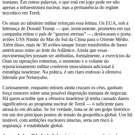
iraniano. Em outras palavras, o que está em jogo pode ser não
apenas a infraestrutura nuclear, mas a permanência do regime
teocrático em Teerã.
Os sinais no tabuleiro militar reforçam essa leitura. Os EUA, sob a
liderança de Donald Trump — que, ironicamente, prometeu em sua
campanha retirar o país de “guerras eternas” —, deslocaram o porta-
aviões USS Nimitz do Mar do Sul da China para o Oriente Médio.
Além disso, mais de 30 aviões-tanque foram transferidos de bases
americanas rumo ao leste do Atlântico. Ainda que essas
movimentações possam ser atribuídas, formalmente, a exercícios da
Otan ou operações rotineiras, o momento e o volume do
reposicionamento militar conferem musculatura adicional à
estratégia israelense. Na prática, é um claro endosso à ofensiva
liderada por Netanyahu.
Curiosamente, enquanto mísseis ainda cruzam os céus, ganham
força rumores sobre uma possível disposição iraniana de negociar.
Há quem acredite que a ofensiva israelense já tenha causado danos
significativos ao programa nuclear de Teerã — o suficiente para
atrasá-lo em décadas. Se for verdade, trata-se de um golpe histórico
em um dos principais pontos de tensão da geopolítica global. Um Irã
instável, com ambições nucleares intactas, seria um risco à
segurança e estabilidade global.