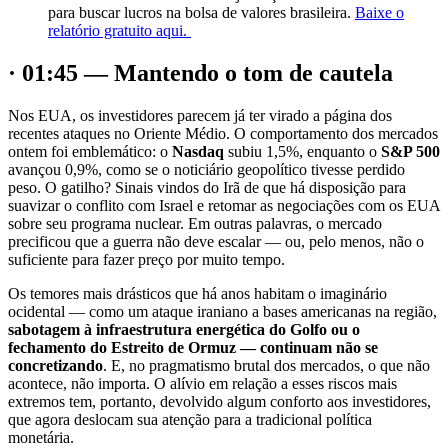
para buscar lucros na bolsa de valores brasileira.
Baixe o
relatório gratuito aqui.
· 01:45 — Mantendo o tom de cautela
Nos EUA, os investidores parecem já ter virado a página dos
recentes ataques no Oriente Médio. O comportamento dos mercados
ontem foi emblemático: o
Nasdaq
subiu 1,5%, enquanto o
S&P 500
avançou 0,9%, como se o noticiário geopolítico tivesse perdido
peso. O gatilho? Sinais vindos do Irã de que há disposição para
suavizar o conflito com Israel e retomar as negociações com os EUA
sobre seu programa nuclear. Em outras palavras, o mercado
precificou que a guerra não deve escalar — ou, pelo menos, não o
suficiente para fazer preço por muito tempo.
Os temores mais drásticos que há anos habitam o imaginário
ocidental — como um ataque iraniano a bases americanas na região,
sabotagem à infraestrutura energética do Golfo ou o
fechamento do Estreito de Ormuz — continuam não se
concretizando
. E, no pragmatismo brutal dos mercados, o que não
acontece, não importa. O alívio em relação a esses riscos mais
extremos tem, portanto, devolvido algum conforto aos investidores,
que agora deslocam sua atenção para a tradicional política
monetária.