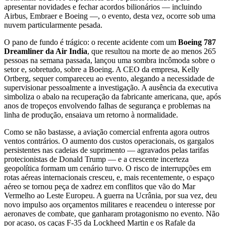
apresentar novidades e fechar acordos bilionários — incluindo
Airbus, Embraer e Boeing —, o evento, desta vez, ocorre sob uma
nuvem particularmente pesada.
O pano de fundo é trágico: o recente acidente com um
Boeing 787
Dreamliner da Air India
, que resultou na morte de ao menos 265
pessoas na semana passada, lançou uma sombra incômoda sobre o
setor e, sobretudo, sobre a Boeing. A CEO da empresa, Kelly
Ortberg, sequer compareceu ao evento, alegando a necessidade de
supervisionar pessoalmente a investigação. A ausência da executiva
simboliza o abalo na recuperação da fabricante americana, que, após
anos de tropeços envolvendo falhas de segurança e problemas na
linha de produção, ensaiava um retorno à normalidade.
Como se não bastasse, a aviação comercial enfrenta agora outros
ventos contrários. O aumento dos custos operacionais, os gargalos
persistentes nas cadeias de suprimento — agravados pelas tarifas
protecionistas de Donald Trump — e a crescente incerteza
geopolítica formam um cenário turvo. O risco de interrupções em
rotas aéreas internacionais cresceu, e, mais recentemente, o espaço
aéreo se tornou peça de xadrez em conflitos que vão do Mar
Vermelho ao Leste Europeu. A guerra na Ucrânia, por sua vez, deu
novo impulso aos orçamentos militares e reacendeu o interesse por
aeronaves de combate, que ganharam protagonismo no evento. Não
por acaso, os caças F-35 da Lockheed Martin e os Rafale da