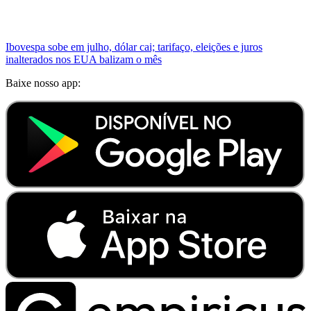
Ibovespa sobe em julho, dólar cai; tarifaço, eleições e juros
inalterados nos EUA balizam o mês
Baixe nosso app: