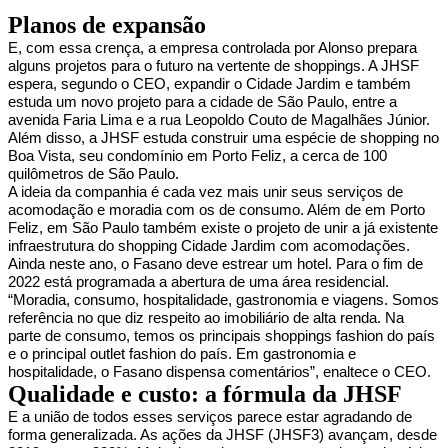
Planos de expansão
E, com essa crença, a empresa controlada por Alonso prepara
alguns projetos para o futuro na vertente de shoppings. A JHSF
espera, segundo o CEO, expandir o Cidade Jardim e também
estuda um novo projeto para a cidade de São Paulo, entre a
avenida Faria Lima e a rua Leopoldo Couto de Magalhães Júnior.
Além disso, a JHSF estuda construir uma espécie de shopping no
Boa Vista, seu condomínio em Porto Feliz, a cerca de 100
quilômetros de São Paulo.
A ideia da companhia é cada vez mais unir seus serviços de
acomodação e moradia com os de consumo. Além de em Porto
Feliz, em São Paulo também existe o projeto de unir a já existente
infraestrutura do shopping Cidade Jardim com acomodações.
Ainda neste ano, o Fasano deve estrear um hotel. Para o fim de
2022 está programada a abertura de uma área residencial.
“Moradia, consumo, hospitalidade, gastronomia e viagens. Somos
referência no que diz respeito ao imobiliário de alta renda. Na
parte de consumo, temos os principais shoppings fashion do país
e o principal outlet fashion do país. Em gastronomia e
hospitalidade, o Fasano dispensa comentários”, enaltece o CEO.
Qualidade e custo: a fórmula da JHSF
E a união de todos esses serviços parece estar agradando de
forma generalizada. As ações da JHSF (JHSF3) avançam, desde