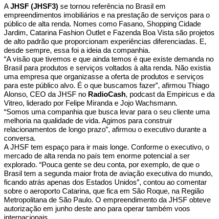
A
JHSF (JHSF3)
se tornou referência no Brasil em
empreendimentos imobiliários e na prestação de serviços para o
público de alta renda. Nomes como Fasano, Shopping Cidade
Jardim, Catarina Fashion Outlet e Fazenda Boa Vista são projetos
de alto padrão que proporcionam experiências diferenciadas. E,
desde sempre, essa foi a ideia da companhia.
“A visão que tivemos e que ainda temos é que existe demanda no
Brasil para produtos e serviços voltados à alta renda. Não existia
uma empresa que organizasse a oferta de produtos e serviços
para este público alvo. É o que buscamos fazer”, afirmou Thiago
Alonso, CEO da JHSF no
RadioCash
, podcast da Empiricus e da
Vitreo, liderado por Felipe Miranda e Jojo Wachsmann.
“Somos uma companhia que busca levar para o seu cliente uma
melhoria na qualidade de vida. Agimos para construir
relacionamentos de longo prazo”, afirmou o executivo durante a
conversa.
A JHSF tem espaço para ir mais longe. Conforme o executivo, o
mercado de alta renda no país tem enorme potencial a ser
explorado. “Pouca gente se deu conta, por exemplo, de que o
Brasil tem a segunda maior frota de aviação executiva do mundo,
ficando atrás apenas dos Estados Unidos”, contou ao comentar
sobre o aeroporto Catarina, que fica em São Roque, na Região
Metropolitana de São Paulo. O empreendimento da JHSF obteve
autorização em junho deste ano para operar também voos
internacionais.