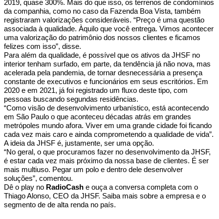
2019, quase 300%. Mais do que isso, os terrenos de condomínios
da companhia, como no caso da Fazenda Boa Vista, também
registraram valorizações consideráveis. “Preço é uma questão
associada à qualidade. Àquilo que você entrega. Vimos acontecer
uma valorização do patrimônio dos nossos clientes e ficamos
felizes com isso”, disse.
Para além da qualidade, é possível que os ativos da JHSF no
interior tenham surfado, em parte, da tendência já não nova, mas
acelerada pela pandemia, de tornar desnecessária a presença
constante de executivos e funcionários em seus escritórios. Em
2020 e em 2021, já foi registrado um fluxo deste tipo, com
pessoas buscando segundas residências.
“Como visão de desenvolvimento urbanístico, está acontecendo
em São Paulo o que aconteceu décadas atrás em grandes
metrópoles mundo afora. Viver em uma grande cidade foi ficando
cada vez mais caro e ainda comprometendo a qualidade de vida”.
A ideia da JHSF é, justamente, ser uma opção.
“No geral, o que procuramos fazer no desenvolvimento da JHSF,
é estar cada vez mais próximo da nossa base de clientes. É ser
mais multiuso. Pegar um polo e dentro dele desenvolver
soluções”, comentou.
Dê o play no
RadioCash
e ouça a conversa completa com o
Thiago Alonso, CEO da JHSF. Saiba mais sobre a empresa e o
segmento de de alta renda no país.