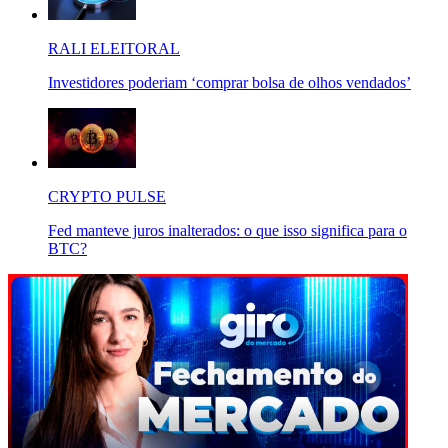
RALI ELEITORAL
Investidores poderiam ‘comprar bolsa de olhos vendados’
CRYPTO PULSE
Fed manteve juros inalterados: o que isso significa para o
BTC?