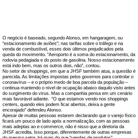
O negócio é baseado, segundo Alonso, em hangaragem, ou
“estacionamento de aviões”; nas tarifas sobre o tráfego e na
venda de combustível, esses dois últimos prejudicados pela
queda do movimento. “Aeroporto é a soma do estacionamento, da
rodovia pedagiada e do posto de gasolina. Nosso estacionamento
está indo bem, mas os outros dois, não”, contou.
No setor de shoppings, em que a JHSF também atua, a questão é
parecida. As limitações impostas pelos governos para controlar o
coronavírus – e o próprio medo de boa parcela da população –
continua mantendo o nível de ocupação abaixo daquilo visto antes
do surgimento do vírus. Mas a companhia pensa em um cenário
mais favorável adiante. “O que estamos vendo nos shoppings
centers, quando eles podem ficar abertos, deixa a gente
encorajado” defendeu Alonso.
Apesar de muitas pessoas estarem declarando que o varejo físico
ficará um pouco de lado após a normalização, com as pessoas
mais adeptas ao e-commerce, não é nisso que a diretoria da
JHSF acredita. Isso porque, diferentemente de outras empresas
do mesmo setor, há mais do que “vendas de produtos”