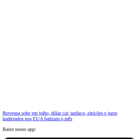
Ibovespa sobe em julho, dólar cai; tarifaço, eleições e juros
inalterados nos EUA balizam o mês
Baixe nosso app: