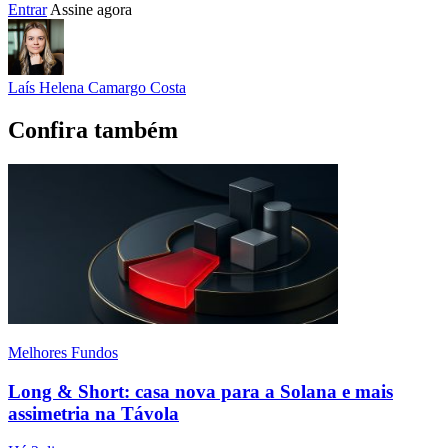
Entrar
Assine agora
Laís Helena Camargo Costa
Confira também
Melhores Fundos
Long & Short: casa nova para a Solana e mais
assimetria na Távola