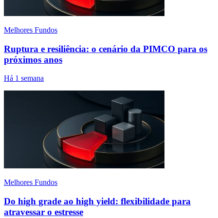
Melhores Fundos
Ruptura e resiliência: o cenário da PIMCO para os
próximos anos
Há 1 semana
Melhores Fundos
Do high grade ao high yield: flexibilidade para
atravessar o estresse