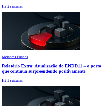
Há 2 semanas
Melhores Fundos
Relatório Extra: Atualização do ENDD11 – o porto
que continua surpreendendo positivamente
Há 3 semanas