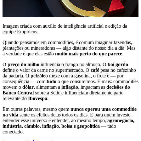
Imagem criada com auxílio de inteligência artificial e edição da
equipe Empiricus.
Quando pensamos em commodities, é comum imaginar fazendas,
plantações ou mineradoras — algo distante do nosso dia a dia. Mas
a verdade é que elas estão
muito mais perto do que parece
.
O
preço do milho
influencia o frango no almoço. O
boi gordo
define o valor da carne no supermercado. O
café
pesa no cafezinho
da padaria. O
petróleo
mexe com a gasolina, o frete e — por
consequência — com
tudo
o que consumimos. E mais: commodities
movem o
dólar
, alimentam a
inflação
, impactam as
decisões do
Banco Central
sobre a Selic e influenciam diretamente parte
relevante do
Ibovespa
.
Em outras palavras, mesmo quem
nunca operou uma commoditie
na vida
sente os efeitos delas todos os dias. E para quem investe,
entender esse universo é entender, ao mesmo tempo,
agronegócio,
indústria, câmbio, inflação, bolsa e geopolítica
— tudo
conectado.