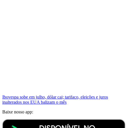
Ibovespa sobe em julho, dólar cai; tarifaço, eleições e juros
inalterados nos EUA balizam o mês
Baixe nosso app: