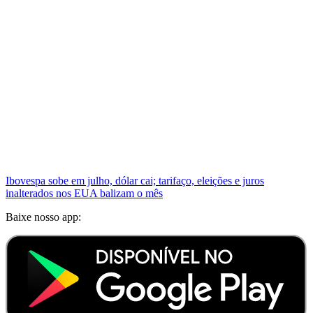
Ibovespa sobe em julho, dólar cai; tarifaço, eleições e juros
inalterados nos EUA balizam o mês
Baixe nosso app: