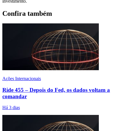
investimento.
Confira também
Ações Internacionais
Ride 455 – Depois do Fed, os dados voltam a
comandar
Há 3 dias