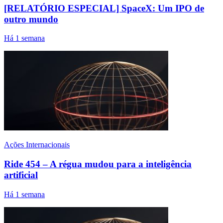
[RELATÓRIO ESPECIAL] SpaceX: Um IPO de
outro mundo
Há 1 semana
Ações Internacionais
Ride 454 – A régua mudou para a inteligência
artificial
Há 1 semana