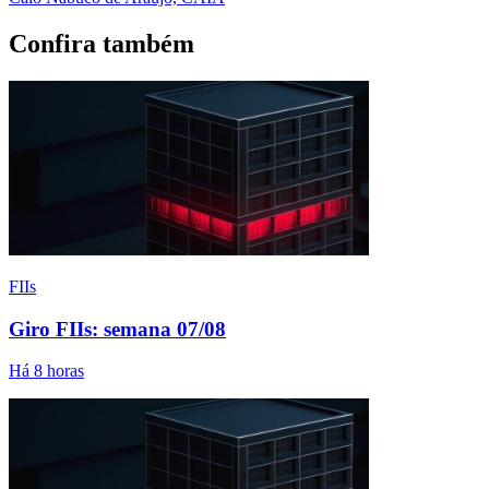
Confira também
FIIs
Giro FIIs: semana 07/08
Há 8 horas