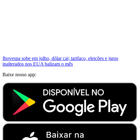
Ibovespa sobe em julho, dólar cai; tarifaço, eleições e juros
inalterados nos EUA balizam o mês
Baixe nosso app: