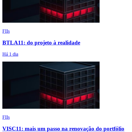
FIIs
BTLA11: do projeto à realidade
Há 1 dia
FIIs
VISC11: mais um passo na renovação do portfólio