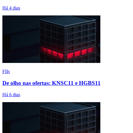
Há 4 dias
FIIs
De olho nas ofertas: KNSC11 e HGBS11
Há 6 dias