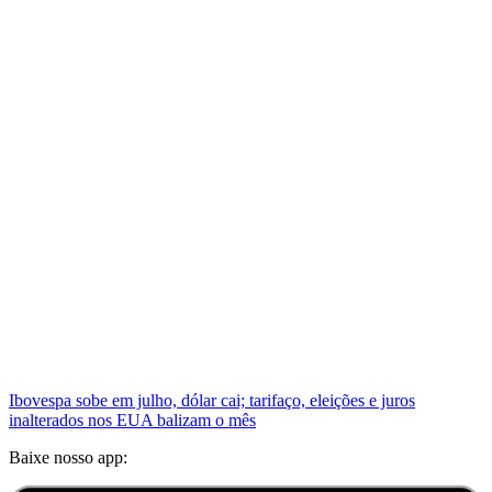
Ibovespa sobe em julho, dólar cai; tarifaço, eleições e juros
inalterados nos EUA balizam o mês
Baixe nosso app: