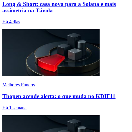
Long & Short: casa nova para a Solana e mais
assimetria na Távola
Há 4 dias
Melhores Fundos
Thopen acende alerta: o que muda no KDIF11
Há 1 semana