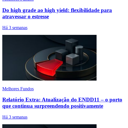
Do high grade ao high yield: flexibilidade para
atravessar o estresse
Há 3 semanas
Melhores Fundos
Relatório Extra: Atualização do ENDD11 – o porto
que continua surpreendendo positivamente
Há 3 semanas