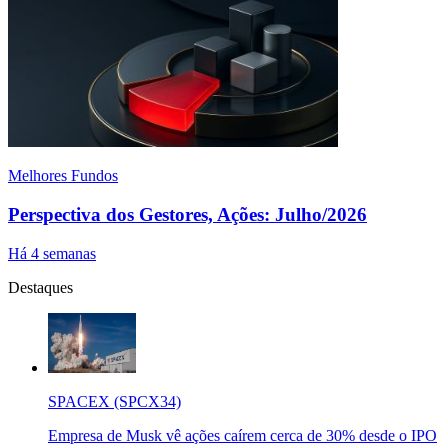
Melhores Fundos
Perspectiva dos Gestores, Ações: Julho/2026
Há 4 semanas
Destaques
SPACEX (SPCX34)
Empresa de Musk vê ações caírem cerca de 30% desde o IPO