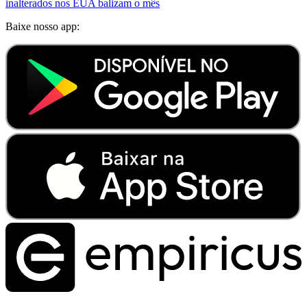
inalterados nos EUA balizam o mês
Baixe nosso app: