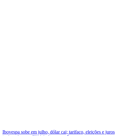
Ibovespa sobe em julho, dólar cai; tarifaço, eleições e juros