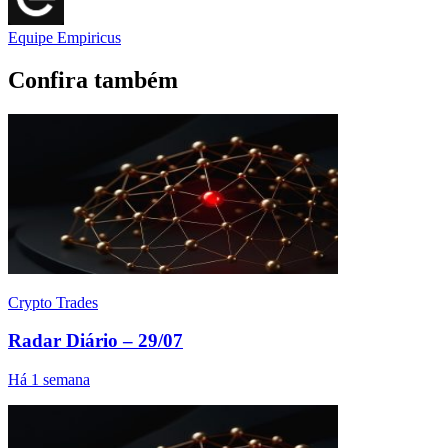
Equipe Empiricus
Confira também
Crypto Trades
Radar Diário – 29/07
Há 1 semana