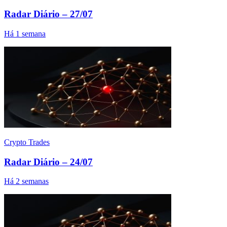
Radar Diário – 27/07
Há 1 semana
Crypto Trades
Radar Diário – 24/07
Há 2 semanas