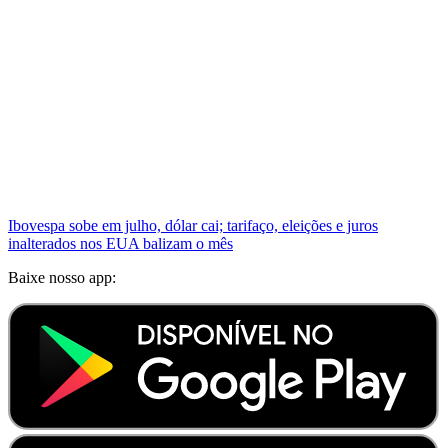
Ibovespa sobe em julho, dólar cai; tarifaço, eleições e juros
inalterados nos EUA balizam o mês
Baixe nosso app: