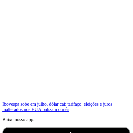
Ibovespa sobe em julho, dólar cai; tarifaço, eleições e juros
inalterados nos EUA balizam o mês
Baixe nosso app: